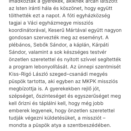
imádkoztak a gyerekek, akiknek arcán látszott
az Isten iránti hála és köszönet, hogy együtt
tölthették ezt a napot. A fóti egyházközség
tagjai a Váci egyházmegye missziós
koordinátorával, Keserű Mártával együtt nagyon
gondosan szervezték meg az eseményt. A
plébános, Sebők Sándor, a káplán, Kárpáti
Sándor, valamint a sok készséges testvér
önzetlen szeretettel és nyitott szívvel segítették
a program lebonyolítását. Az ünnepi szentmisét
Kiss-Rigó László szeged–csanádi megyés
püspök tartotta, aki egyben az MKPK missziós
megbízottja is. A gyerekekben rejlő jót,
szépséget, őszinteséget és egyszerűséget meg
kell őrizni és táplálni kell, hogy még jobb
emberek legyenek, hogy önzetlen szeretettel
tudják végezni küldetésüket, a missziót –
mondta a püspök atya a szentbeszédében.