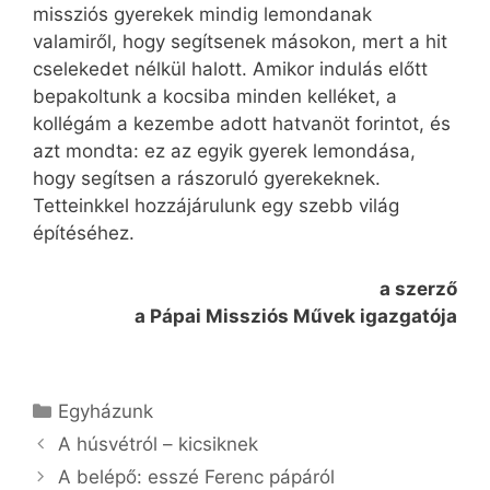
missziós gyerekek mindig lemondanak
valamiről, hogy segítsenek másokon, mert a hit
cselekedet nélkül halott. Amikor indulás előtt
bepakoltunk a kocsiba minden kelléket, a
kollégám a kezembe adott hatvanöt forintot, és
azt mondta: ez az egyik gyerek lemondása,
hogy segítsen a rászoruló gyerekeknek.
Tetteinkkel hozzájárulunk egy szebb világ
építéséhez.
a szerző
a Pápai Missziós Művek igazgatója
Kategória
Egyházunk
A húsvétról – kicsiknek
A belépő: esszé Ferenc pápáról