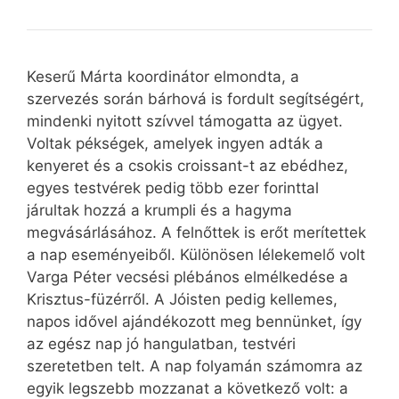
Keserű Márta koordinátor elmondta, a
szervezés során bárhová is fordult segítségért,
mindenki nyitott szívvel támogatta az ügyet.
Voltak pékségek, amelyek ingyen adták a
kenyeret és a csokis croissant-t az ebédhez,
egyes testvérek pedig több ezer forinttal
járultak hozzá a krumpli és a hagyma
megvásárlásához. A felnőttek is erőt merítettek
a nap eseményeiből. Különösen lélekemelő volt
Varga Péter vecsési plébános elmélkedése a
Krisztus-füzérről. A Jóisten pedig kellemes,
napos idővel ajándékozott meg bennünket, így
az egész nap jó hangulatban, testvéri
szeretetben telt. A nap folyamán számomra az
egyik legszebb mozzanat a következő volt: a