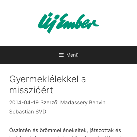
Kilépés
a
tartalomba
Menü
Gyermeklélekkel a
misszióért
2014-04-19
Szerző:
Madassery Benvin
Sebastian SVD
Őszintén és örömmel énekeltek, játszottak és