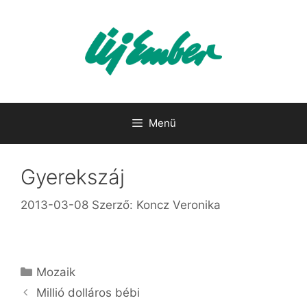
Kilépés
a
tartalomba
Menü
Gyerekszáj
2013-03-08
Szerző:
Koncz Veronika
Kategória
Mozaik
Millió dolláros bébi