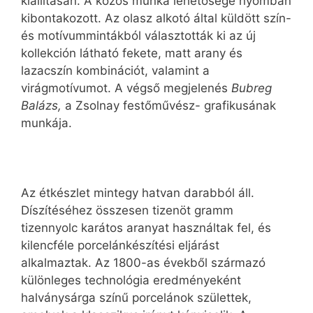
kiállításán. A közös munka lehetősége nyomban
kibontakozott. Az olasz alkotó által küldött szín-
és motívummintákból választották ki az új
kollekción látható fekete, matt arany és
lazacszín kombinációt, valamint a
virágmotívumot. A végső megjelenés
Bubreg
Balázs,
a Zsolnay festőművész- grafikusának
munkája.
Az étkészlet mintegy hatvan darabból áll.
Díszítéséhez összesen tizenöt gramm
tizennyolc karátos aranyat használtak fel, és
kilencféle porcelánkészítési eljárást
alkalmaztak. Az 1800-as évekből származó
különleges technológia eredményeként
halványsárga színű porcelánok születtek,