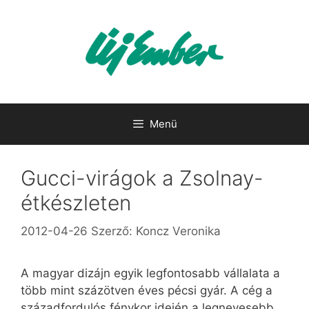
Kilépés
a
tartalomba
Menü
Gucci-virágok a Zsolnay-
étkészleten
2012-04-26
Szerző:
Koncz Veronika
A magyar dizájn egyik legfontosabb vállalata a
több mint százötven éves pécsi gyár. A cég a
századfordulós fénykor idején a legnevesebb