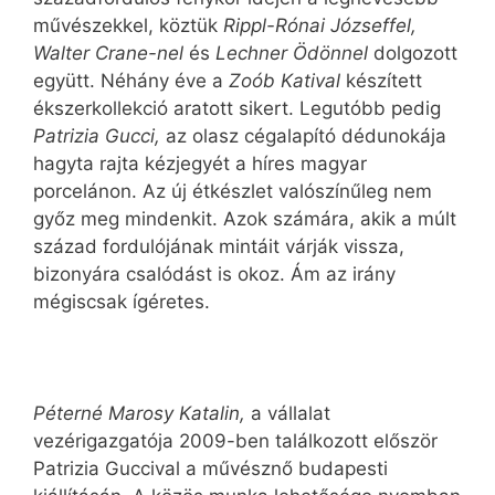
művészekkel, köztük
Rippl-Rónai Józseffel,
Walter Crane-nel
és
Lechner Ödönnel
dolgozott
együtt. Néhány éve a
Zoób Katival
készített
ékszerkollekció aratott sikert. Legutóbb pedig
Patrizia Gucci,
az olasz cégalapító dédunokája
hagyta rajta kézjegyét a híres magyar
porcelánon. Az új étkészlet valószínűleg nem
győz meg mindenkit. Azok számára, akik a múlt
század fordulójának mintáit várják vissza,
bizonyára csalódást is okoz. Ám az irány
mégiscsak ígéretes.
Péterné Marosy Katalin,
a vállalat
vezérigazgatója 2009-ben találkozott először
Patrizia Guccival a művésznő budapesti