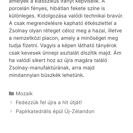
amelyek a klasszikus irányt képviselik. A
porcelán fényes, hibátlan fekete színe is
különleges. Kidolgozása valódi technikai bravúr.
A csak megrendelésre kapható étkészlettel a
Zsolnay olyan réteget céloz meg a hazai, illetve
a nemzetközi piacon, amely a minőséget meg
tudja fizetni. Vagyis a képen látható tányérok
csak kevesek ünnepi asztalát díszítik majd. Ám
ha valódi sikert hoz az újra magára találó
Zsolnay-manufaktúrának, arra majd
mindannyian büszkék lehetünk.
Kategória
Mozaik
Fedezzük fel újra a hit útját!
Papírkatedrális épül Új-Zélandon