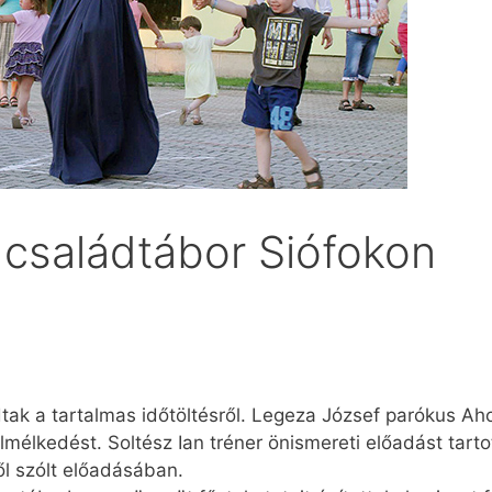
 családtábor Siófokon
 a tartalmas időtöltésről. Legeza József parókus Ahol 
élkedést. Soltész Ian tréner önismereti előadást tartott
ől szólt előadásában.