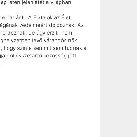
 Isten jelenlétét a világban,
t előadást. A Fiatalok az Élet
óságának védelméért dolgoznak. Az
 hordoznak, de úgy érzik, nem
sághelyzetben lévő várandós nők
is, hogy szinte semmit sem tudnak a
gjaiból összetartó közösség jött
.