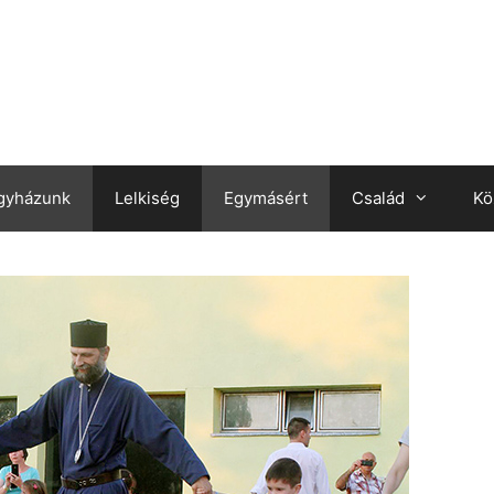
gyházunk
Lelkiség
Egymásért
Család
Kö