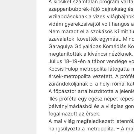
A kicsiket számtalan program várta 
szappanbuborék-fújó bajnokság és f
vízilabdásoknak a vizes világbajno
vidám gyerekzsivajtól volt hangos a
Nem maradt el a szokásos Ki mit tu
szavalatok követték egymást. Minde
Garagulya Gólyalábas Komédiás Komp
megtanították a kíváncsi nézőknek. 
Július 18–19-én a tábor vendége vo
Kocsis Fülöp metropolita látogatta
érsek-metropolita vezetett. A prófé
zarándokoljanak el a helyi római ka
A főpásztor arra buzdította a jele
Illés próféta egy egész népet képes 
bálványimádásból és a világias gon
fogalmazott az érsek.
A mai világ megfeledkezett Istenről
hangsúlyozta a metropolita. – A mai