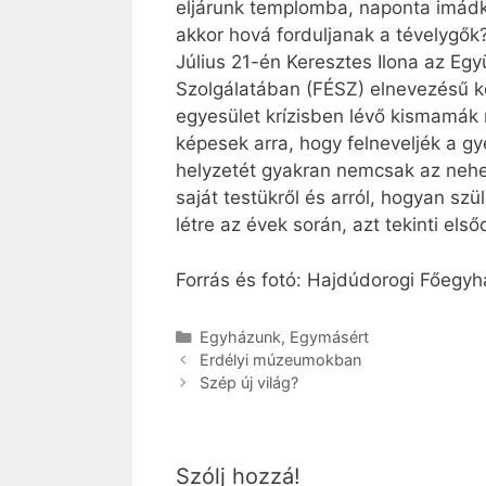
eljárunk templomba, naponta imádko
akkor hová forduljanak a tévelygők
Július 21-én Keresztes Ilona az Együ
Szolgálatában (FÉSZ) elnevezésű kö
egyesület krízisben lévő kismamák 
képesek arra, hogy felneveljék a g
helyzetét gyakran nemcsak az nehez
saját testükről és arról, hogyan szü
létre az évek során, azt tekinti els
Forrás és fotó: Hajdúdorogi Főeg
Kategória
Egyházunk
,
Egymásért
Erdélyi múzeumokban
Szép új világ?
Szólj hozzá!