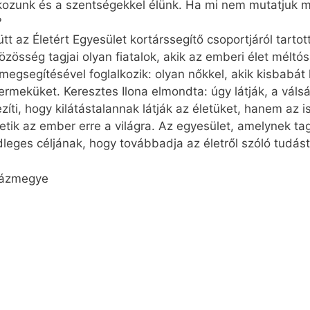
zunk és a szentségekkel élünk. Ha mi nem mutatjuk meg
?
tt az Életért Egyesület kortárssegítő csoportjáról tartot
zösség tagjai olyan fiatalok, akik az emberi élet mélt
megsegítésével foglalkozik: olyan nőkkel, akik kisbabát
yermeküket. Keresztes Ilona elmondta: úgy látják, a vál
íti, hogy kilátástalannak látják az életüket, hanem az 
letik az ember erre a világra. Az egyesület, amelynek ta
ődleges céljának, hogy továbbadja az életről szóló tudást
yházmegye