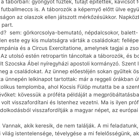
a táborban: gyöngyöt fűztek, tutajt építettek, kavicsot 
utballmeccs is. A táborozók a képernyő előtt ülve együ
kságon az olaszok ellen játszott mérkőzésükkor. Napkö
 part.
d? sem: görkorcsolya-bemutató, népdalcsokor, balett- 
n este egy kis mulatságra várták a családokat: fellépet
ánia és a Circus Exercitatione, amelynek tagjai a zso
Az utolsó estén retropartin táncoltak a táborozók, és bor
lt Szocska Ábel nyíregyházi apostoli kormányzó. Szent 
 meg a családokat. Az ünnep előestéjén sokan gyűltek ö
ta ünnepén lelkinapot tartottak: már a reggeli órákban ú
tolikus templomba, ahol Kocsis Fülöp mutatta be a szent 
nlévőket: kövessük a próféta példáját a megpróbáltatásb
volt visszafordítani és Istenhez vezetni. Ma is ilyen pró
dolkodásból visszafordítják a magyar népet, az európai 
. Vannak, akik keresik, de nem találják. A mi feladatun
 világ istentelensége, tévelygése a mi felelősségünk, ak