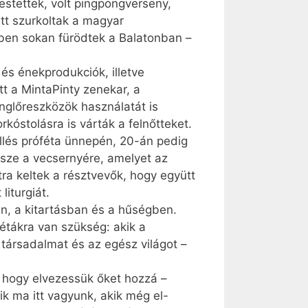
festettek, volt pingpongverseny,
tt szurkoltak a magyar
zben sokan fürödtek a Balatonban –
és énekprodukciók, illetve
t a MintaPinty zenekar, a
nglőreszközök használatát is
kóstolásra is várták a felnőtteket.
Illés próféta ünnepén, 20-án pedig
ssze a vecsernyére, amelyet az
tra keltek a résztvevők, hogy együtt
liturgiát.
an, a kitartásban és a hűségben.
fétákra van szükség: akik a
társadalmat és az egész világot –
k, hogy elvezessük őket hozzá –
ik ma itt vagyunk, akik még el-