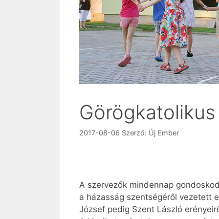
Görögkatolikus
2017-08-06
Szerző:
Új Ember
A szervezők mindennap gondoskodtak
a házasság szentségéről vezetett elm
József pedig Szent László erényeir