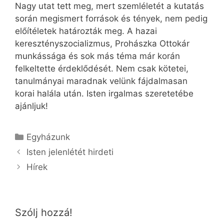
Nagy utat tett meg, mert szemléletét a kutatás
során megismert források és tények, nem pedig
előítéletek határozták meg. A hazai
keresztényszocializmus, Prohászka Ottokár
munkássága és sok más téma már korán
felkeltette érdeklődését. Nem csak kötetei,
tanulmányai maradnak velünk fájdalmasan
korai halála után. Isten irgalmas szeretetébe
ajánljuk!
Kategória
Egyházunk
Isten jelenlétét hirdeti
Hírek
Szólj hozzá!