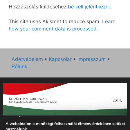
Hozzászólás küldéséhez
be kell jelentkezni
.
This site uses Akismet to reduce spam.
Learn
how your comment data is processed.
Adatvédelem
•
Kapcsolat
•
Impresszum
•
Rólunk
„Az Új Ember katolikus hetilap 2014. évi működésének
A weboldalon a minőségi felhasználói élmény érdekében sütiket
támogatását az EGYH-KCP-14-P-0121 sz. támogatási
használunk.