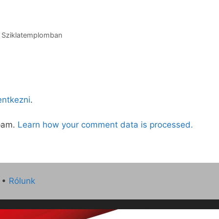
a Sziklatemplomban
lentkezni
.
spam.
Learn how your comment data is processed.
•
Rólunk