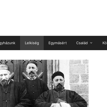
gyházunk
Lelkiség
Egymásért
Család
Kö