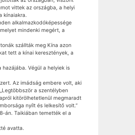
 jutottak az országban, viszont
mot vittek az országba, a helyi
a kínaiakra.
minden alkalmazkodóképessége
 amelyet mindenki megért, a
tonák szállták meg Kína azon
t tett a kínai keresztények, a
hazájába. Végül a helyiek is
dszert. Az imádság embere volt, aki
: „Legtöbbször a szentélyben
papról kitörölhetetlenül megmaradt
rsága nyílt és lelkesítő volt.”
8-án. Taikiában temették el a
té avatta.