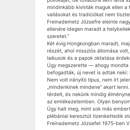
politikáját, de továbbra sem látta 
mindinkább kivívták maguk ellen a h
vallásokat és tradíciókat nem tiszte
Freinademetz Józsefre eleinte nag
ellenére idegen maradt a helybelie
szeretet.”
Két évig Hongkongban maradt, majd
részét, ahol missziós állomása volt
laikusok és a papok oktatása érdeké
Úgy megszerette — ahogy mondta — „
befogadták, új nevet is adtak neki
Nem volt irányító típus, nem írt jel
„mindenkinek mindene” akart lenni.
térdelt, és nekünk mindig élménynek
az emlékezetemben. Olyan benyomást
Úgy halt meg, mint sok más embertá
plébániai keresztút tizenkettedik st
Freinademetz Józsefet 1975-ben VI.