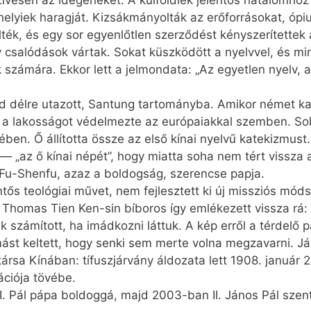
szívesen az idegeneket. A külföldiek jelentős hatalomhoz
elyiek haragját. Kizsákmányolták az erőforrásokat, ópiu
lték, és egy sor egyenlőtlen szerződést kényszerítettek 
y csalódások vártak. Sokat küszködött a nyelvvel, és 
k számára. Ekkor lett a jelmondata: „Az egyetlen nyelv,
 délre utazott, Santung tartományba. Amikor német ka
, a lakosságot védelmezte az európaiakkal szemben. Soka
ben. Ő állította össze az első kínai nyelvű katekizmust.
az ő kínai népét”, hogy miatta soha nem tért vissza a 
: Fu-Shenfu, azaz a boldogság, szerencse papja.
entős teológiai művet, nem fejlesztett ki új missziós mó
 Thomas Tien Ken-sin bíboros így emlékezett vissza rá
 számított, ha imádkozni láttuk. A kép erről a térdelő 
 keltett, hogy senki sem merte volna megzavarni. Jámbo
rsa Kínában: tífuszjárvány áldozata lett 1908. január 2
ációja tövébe.
 Pál pápa boldoggá, majd 2003-ban II. János Pál szent