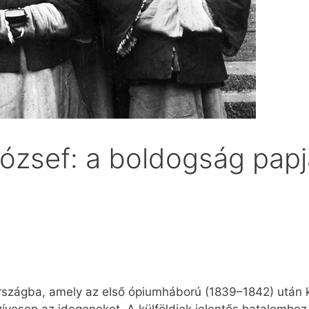
ózsef: a boldogság papj
rszágba, amely az első ópiumháború (1839–1842) után ké