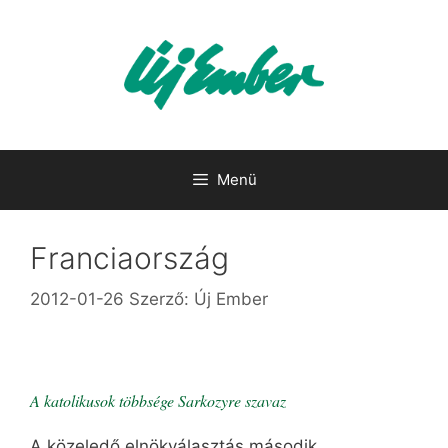
Kilépés
a
tartalomba
Menü
Franciaország
2012-01-26
Szerző:
Új Ember
A katolikusok többsége Sarkozyre szavaz
A közeledő elnökválasztás második