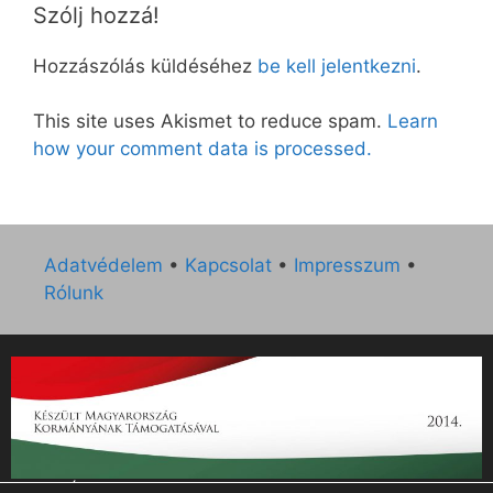
Szólj hozzá!
Hozzászólás küldéséhez
be kell jelentkezni
.
This site uses Akismet to reduce spam.
Learn
how your comment data is processed.
Adatvédelem
•
Kapcsolat
•
Impresszum
•
Rólunk
„Az Új Ember katolikus hetilap 2014. évi működésének