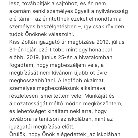
lesz, továbbítják a sajtóhoz, és én nem
akarnám senki személyes ügyeit a nyilvánosság
elé tárni – az érintettnek ezeket elmondtam a
személyes beszélgetésben –, így csak röviden
tudok Önöknek válaszolni.
Kiss Zoltán igazgató úr megbízása 2019. július
31-én lejár, ezért több mint egy hónappal
előbb, 2019. június 25-én a hivatalomban
fogadtam, hogy megbeszéljem vele, a
megbízását nem kívánom újabb öt évre
meghosszabbítani. A legfőbb okaimat
személyes megbeszélésünk alkalmával
részletesen ismertettem vele. Munkáját és
áldozatosságát méltó módon megköszöntem,
és lehetőséget kínáltam neki arra, hogy
továbbra is tanítson az iskolában, mint az
igazgatói megbízása előtt.
Örülök, hogy Önök elégedettek „az iskolában