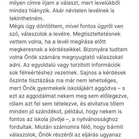
milyen címre írjam a választ, mert levelükből
mindez hiányzik. Akár névtelen levélnek is
tekinthetném.
Mégis úgy döntöttem, mivel fontos ügyről van
szó, válaszolok a levélre. Megtiszteltetésnek
vettem volna, ha a levél megírása előtt
megkeresnek a kérdéseikkel. Bizonyára tudtam
volna Önök számára megnyugtató válaszokat
adni. Az egyoldalú vagy torzított információk
sok félreértéshez vezetnek. Sajnos a kérdések
őszinte tisztázása ma már nem lehetséges,
mert Önök gyermekeik iskolájáért aggódva – s
ezt az aggodalmat nekem meg sem előlegezve,
rólam azt fel sem tételezve, és elvitatva tőlem
minden jó szándékot, például, hogy nekem is
fontos az iskola jövője –, a nyilvánossághoz
fordultak. Miután számomra félő, hogy bármit
válaszolok, Önök részéről az eljárás ugyanaz