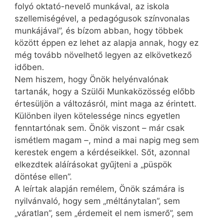
folyó oktató-nevelő munkával, az iskola
szellemiségével, a pedagógusok színvonalas
munkájával”, és bízom abban, hogy többek
között éppen ez lehet az alapja annak, hogy ez
még tovább növelhető legyen az elkövetkező
időben.
Nem hiszem, hogy Önök helyénvalónak
tartanák, hogy a Szülői Munkaközösség előbb
értesüljön a változásról, mint maga az érintett.
Különben ilyen kötelessége nincs egyetlen
fenntartónak sem. Önök viszont – már csak
ismétlem magam –, mind a mai napig meg sem
kerestek engem a kérdéseikkel. Sőt, azonnal
elkezdtek aláírásokat gyűjteni a „püspök
döntése ellen”.
A leírtak alapján remélem, Önök számára is
nyilvánvaló, hogy sem „méltánytalan”, sem
„váratlan”, sem „érdemeit el nem ismerő”, sem