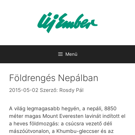
Kilépés
a
tartalomba
Menü
Földrengés Nepálban
2015-05-02
Szerző:
Rosdy Pál
A világ legmagasabb hegyén, a nepáli, 8850
méter magas Mount Everesten lavinát indított el
a heves földmozgás: a csúcsra vezető déli
mászóútvonalon, a Khumbu-gleccser és az