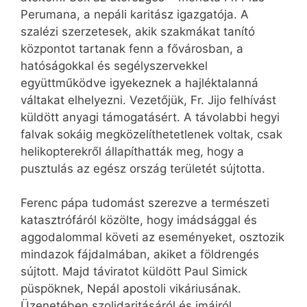
Perumana, a nepáli karitász igazgatója. A
szalézi szerzetesek, akik szakmákat tanító
központot tartanak fenn a fővárosban, a
hatóságokkal és segélyszervekkel
együttműködve igyekeznek a hajléktalanná
váltakat elhelyezni. Vezetőjük, Fr. Jijo felhívást
küldött anyagi támogatásért. A távolabbi hegyi
falvak sokáig megközelíthetetlenek voltak, csak
helikopterekről állapíthatták meg, hogy a
pusztulás az egész ország területét sújtotta.
Ferenc pápa tudomást szerezve a természeti
katasztrófáról közölte, hogy imádsággal és
aggodalommal követi az eseményeket, osztozik
mindazok fájdalmában, akiket a földrengés
sújtott. Majd táviratot küldött Paul Simick
püspöknek, Nepál apostoli vikáriusának.
Üzenetében szolidaritásáról és imáiról