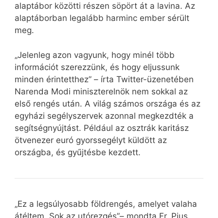
alaptábor közötti részen söpört át a lavina. Az
alaptáborban legalább harminc ember sérült
meg.
„Jelenleg azon vagyunk, hogy minél több
információt szerezzünk, és hogy eljussunk
minden érintetthez” – írta Twitter-üzenetében
Narenda Modi miniszterelnök nem sokkal az
első rengés után. A világ számos országa és az
egyházi segélyszervek azonnal megkezdték a
segítségnyújtást. Például az osztrák karitász
ötvenezer euró gyorssegélyt küldött az
országba, és gyűjtésbe kezdett.
„Ez a legsúlyosabb földrengés, amelyet valaha
átéltem. Sok az utórezgés”– mondta Fr. Pius