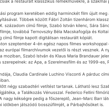
áncsiak a restaurált klasszikus remekművekre, a szakma
újítási program keretében eddig harminckét film újult m
ításával. Többek között Fábri Zoltán tizenhárom klass
X. századom című filmje, Szabó István kilenc, Sára Sán
 filmje, továbbá Ternovszky Béla Macskafogója és Kolt
című filmje kapott digitálisan restaurált kópiát.
raton szeptember 4-én egész napos filmes workshoppal 
z európai filmarchívumok vezetői is részt vesznek. A ny
nia moziban, Szabó István és Klaus Maria Brandauer je
s szerepelnek: az Apa, a Szerelmesfilm és az 1999-es, 
ndája, Claudia Cardinale Luchino Visconti A párduc című
iban.
lőtt négy szabadtéri vetítést tartanak. Látható lesz Sz
gjátéka, a Találkozás Vénusszal. Federico Fellini filmóriá
A nagy kékségre pedig a főszereplő, Jean-Marc Barr látoga
i időkben játszódó bosszúfilmjét, a Párbajhősöket is.