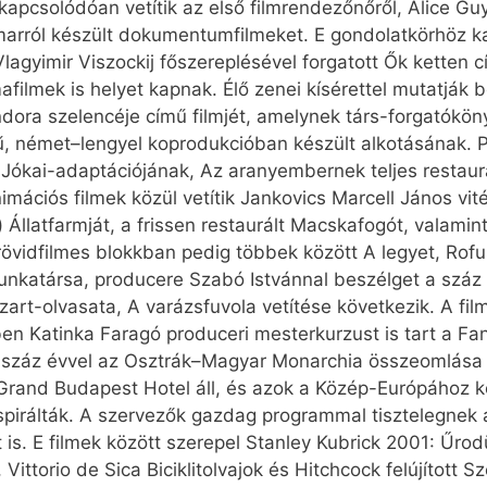
pcsolódóan vetítik az első filmrendezőnőről, Alice Gu
marról készült dokumentumfilmeket. E gondolatkörhöz k
lagyimir Viszockij főszereplésével forgatott Ők ketten cí
ilmek is helyet kapnak. Élő zenei kísérettel mutatják 
ora szelencéje című filmjét, amelynek társ-forgatókönyv
mű, német–lengyel koprodukcióban készült alkotásának. P
t Jókai-adaptációjának, Az aranyembernek teljes restaur
imációs filmek közül vetítik Jankovics Marcell János vit
Állatfarmját, a frissen restaurált Macskafogót, valamin
rövidfilmes blokkban pedig többek között A legyet, Rofu
katársa, producere Szabó Istvánnal beszélget a száz é
rt-olvasata, A varázsfuvola vetítése következik. A fil
 Katinka Faragó produceri mesterkurzust is tart a Fan
 száz évvel az Osztrák–Magyar Monarchia összeomlása (
and Budapest Hotel áll, és azok a Közép-Európához kö
spirálták. A szervezők gazdag programmal tisztelegnek 
 is. E filmek között szerepel Stanley Kubrick 2001: Űro
Vittorio de Sica Bicik­li­tolvajok és Hitchcock felújított