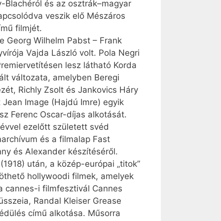
y-Blachéról és az osztrák–magyar
apcsolódva veszik elő Mészáros
mű filmjét.
be Georg Wilhelm Pabst – Frank
írója Vajda László volt. Pola Negri
remiervetítésen lesz látható Korda
ált változata, amelyben Beregi
ézét, Richly Zsolt és Jankovics Háry
t Jean Image (Hajdú Imre) egyik
sz Ferenc Oscar-díjas alkotását.
vvel ezelőtt született svéd
marchívum és a filmalap Fast
ny és Alexander készítéséről.
1918) után, a közép-európai „titok”
thető hollywoodi filmek, amelyek
a cannes-i filmfesztivál Cannes
düsszeia, Randal Kleiser Grease
 Szédülés című alkotása. Műsorra