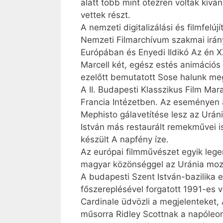
alatt több mint ötezren voltak kív
vettek részt.
A nemzeti digitalizálási és filmfel
Nemzeti Filmarchívum szakmai irány
Európában és Enyedi Ildikó Az én X
Marcell két, egész estés animációs
ezelőtt bemutatott Sose halunk meg 
A II. Budapesti Klasszikus Film Ma
Francia Intézetben. Az eseményen a
Mephisto gálavetítése lesz az Urá
István más restaurált remekművei i
készült A napfény íze.
Az európai filmművészet egyik lege
magyar közönséggel az Uránia moz
A budapesti Szent István-bazilika e
főszereplésével forgatott 1991-es ví
Cardinale üdvözli a megjelenteket, 
műsorra Ridley Scottnak a napóleon