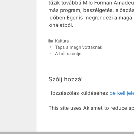
tűzik továbbá Milo Forman Amadeusá
más program, beszélgetés, előadás
időben Eger is megrendezi a maga 
kínálatból.
Kategória
Kultúra
Taps a meghívottaknak
A hét szentje
Szólj hozzá!
Hozzászólás küldéséhez
be kell je
This site uses Akismet to reduce 