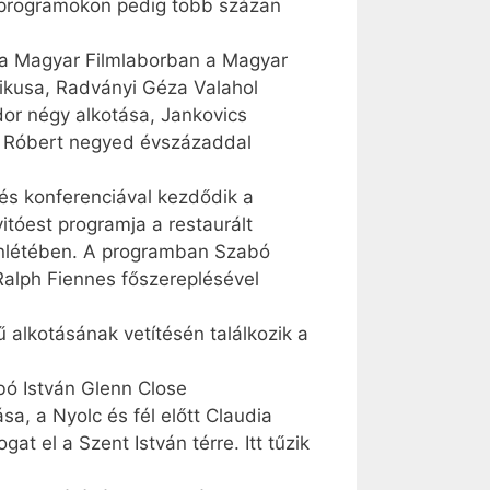
i programokon pedig több százan
eg a Magyar Filmlaborban a Magyar
zikusa, Radványi Géza Valahol
dor négy alkotása, Jankovics
ai Róbert negyed évszázaddal
és konferenciával kezdődik a
itóest programja a restaurált
lenlétében. A programban Szabó
Ralph Fiennes főszereplésével
 alkotásának vetítésén találkozik a
abó István Glenn Close
sa, a Nyolc és fél előtt Claudia
t el a Szent István térre. Itt tűzik