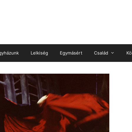
gyházunk
Lelkiség
Egymásért
Család
Kö