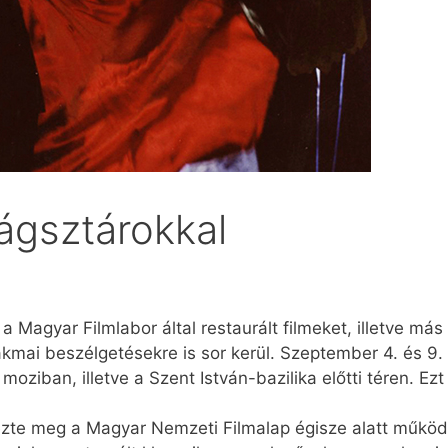
ágsztárokkal
agyar Filmlabor által restaurált filmeket, illetve más e
ai beszélgetésekre is sor kerül. Szeptember 4. és 9. 
moziban, illetve a Szent István-bazilika előtti téren. Ezt
zte meg a Magyar Nemzeti Filmalap égisze alatt működ