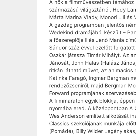
A nők a filmművészetben témához ka
származású világsztárról, Hedy La
Márta Marina Vlady, Monori Lili és V
A gazdag programban jelentős némaf
Wedekind drámájából készült – Pand
a főszereplője Illés Jenő Mania cí
Sándor száz évvel ezelőtt forgatot
Oszkár játssza Tímár Mihályt. Az an
Jánosát, John Halas (Halász János) 
ritkán látható művét, az animációs 
Katinka Faragó, Ingmar Bergman mun
rendezőzseniről, majd Bergman Moza
Forward programjának szervezésében
A filmmaraton egyik blokkja, éppen
nyomába ered. A középpontban A Gr
Wes Anderson említett alkotását in
Classics szekciójának munkája előtt
(Pomádé), Billy Wilder Legénylakás, 