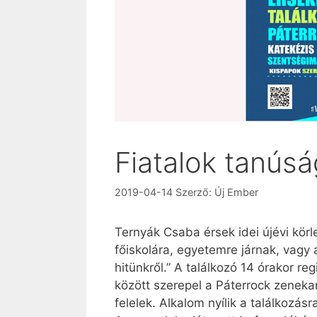
Fiatalok tanús
2019-04-14
Szerző:
Új Ember
Ternyák Csaba érsek idei újévi körl
főiskolára, egyetemre járnak, vagy 
hitünkről.” A találkozó 14 órakor r
között szerepel a Páterrock zeneka
felelek. Alkalom nyílik a találkozásra