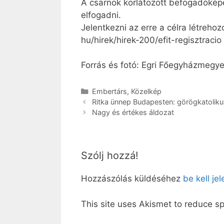
A csarnok korlátozott befogadóképe
elfogadni.
Jelentkezni az erre a célra létrehoz
hu­/hirek/hirek-200/efit-re­gisz­tra­ci
Forrás és fotó: Egri Főegyházmegy
Kategória
Embertárs
,
Közelkép
Ritka ünnep Budapesten: görögkatoliku
Nagy és értékes áldozat
Szólj hozzá!
Hozzászólás küldéséhez
be kell je
This site uses Akismet to reduce 