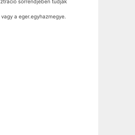
ztráció sorrendjében tudják
vagy a eger.­egy­haz­me­gye.