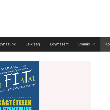
gyházunk
Lelkiség
Egymásért
Család
Kö