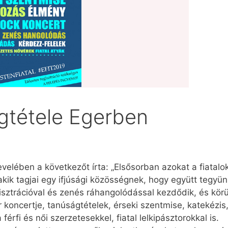
ágtétele Egerben
evelében a következőt írta: „Elsősorban azokat a fiatalo
akik tagjai egy ifjúsági közösségnek, hogy együtt tegyü
egisztrációval és zenés ráhangolódással kezdődik, és körü
r koncertje, tanúságtételek, érseki szentmise, katekézi
 férfi és női szerzetesekkel, fiatal lelkipásztorok­kal is.