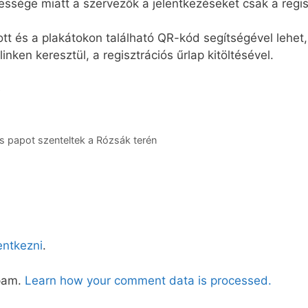
ssége miatt a szervezők a jelentkezéseket csak a regis
ott és a plakátokon található QR-kód segítségével lehet, 
o­ linken keresztül, a regisztrációs űrlap kitöltésével.
e
s papot szenteltek a Rózsák terén
lentkezni
.
spam.
Learn how your comment data is processed.