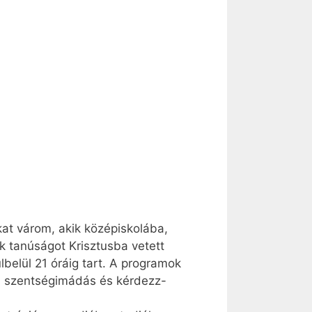
kat várom, akik középiskolába,
nk tanúságot Krisztusba vetett
lbelül 21 óráig tart. A programok
s, szentségimádás és kérdezz-