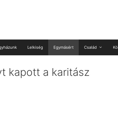
gyházunk
Lelkiség
Egymásért
Család
Kö
 kapott a karitász