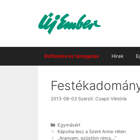
Kilépés
a
tartalomba
Előfizetés és támogatás
Hírek
E
Festékadományt
2013-08-03
Szerző:
Csapó Viktória
Kategória
Egymásért
Kápolna lesz a Szent Anna-réten
„Aranyam, ezüstöm nincs…”