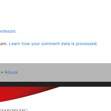
lentkezni
.
spam.
Learn how your comment data is processed.
•
Rólunk