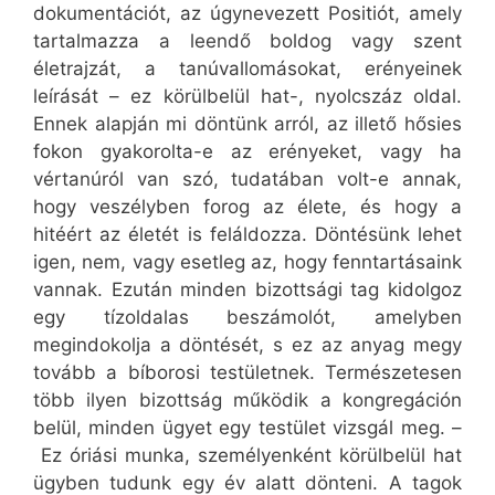
dokumentációt, az úgynevezett Positiót, amely
tartalmazza a leendő boldog vagy szent
életrajzát, a tanúvallomásokat, erényeinek
leírását – ez körülbelül hat-, nyolcszáz oldal.
Ennek alapján mi döntünk arról, az illető hősies
fokon gyakorolta-e az erényeket, vagy ha
vértanúról van szó, tudatában volt-e annak,
hogy veszélyben forog az élete, és hogy a
hitéért az életét is feláldozza. Döntésünk lehet
igen, nem, vagy esetleg az, hogy fenntartásaink
vannak. Ezután minden bizottsági tag kidolgoz
egy tízoldalas beszámolót, amelyben
megindokolja a döntését, s ez az anyag megy
tovább a bíborosi testületnek. Természetesen
több ilyen bizottság működik a kongregáción
belül, minden ügyet egy testület vizsgál meg. –
Ez óriási munka, személyenként körülbelül hat
ügyben tudunk egy év alatt dönteni. A tagok