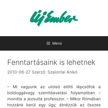
Kilépés
a
tartalomba
Menü
Fenntartásaink is lehetnek
2010-06-27
Szerző:
Szalontai Anikó
– Mi vagyunk az utolsó előtti lépcsőfok a
boldoggávagy szenttéavatási folyamatban –
mondta a jezsuita professzor. – Mikor Rómában
hozzánk kerül egy ügy, átnézzük az összes