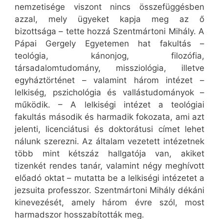
nemzetisége viszont nincs összefüggésben
azzal, mely ügyeket kapja meg az ő
bizottsága – tette hozzá Szentmártoni Mihály. A
Pápai Gergely Egyetemen hat fakultás –
teológia, kánonjog, filozófia,
társadalomtudomány, missziológia, illetve
egyháztörténet – valamint három intézet –
lelkiség, pszichológia és vallástudományok –
működik. – A lelkiségi intézet a teológiai
fakultás második és harmadik fokozata, ami azt
jelenti, licenciátusi és doktorátusi címet lehet
nálunk szerezni. Az általam vezetett intézetnek
több mint kétszáz hallgatója van, akiket
tizenkét rendes tanár, valamint négy meghívott
előadó oktat – mutatta be a lelkiségi intézetet a
jezsuita professzor. Szentmártoni Mihály dékáni
kinevezését, amely három évre szól, most
harmadszor hosszabították meg.