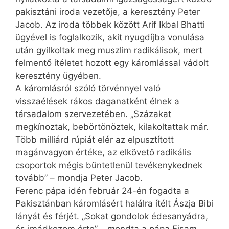
pakisztáni iroda vezetője, a keresztény Peter
Jacob. Az iroda többek között Arif Ikbal Bhatti
ügyével is foglalkozik, akit nyugdíjba vonulása
után gyilkoltak meg muszlim radikálisok, mert
felmentő ítéletet hozott egy káromlással vádolt
keresztény ügyében.
A káromlásról szóló törvénnyel való
visszaélések rákos daganatként élnek a
társadalom szervezetében. „Százakat
megkínoztak, bebörtönöztek, kilakoltattak már.
Több milliárd rúpiát elér az elpusztított
magánvagyon értéke, az elkövető radikális
csoportok mégis büntetlenül tevékenykednek
tovább” – mondja Peter Jacob.
Ferenc pápa idén február 24-én fogadta a
Pakisztánban káromlásért halálra ítélt Ászja Bibi
lányát és férjét. „Sokat gondolok édesanyádra,
és imádkozom érte” – mondta a pápa Eisam