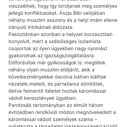
visszaélnek, hogy így toroljanak meg személyes
jellegű konfliktusokat. Ászja Bibi valójában
néhány muszlim asszony és a helyi imám ellene
irányuló intrikáinak áldozata.
Pakisztánban azonban a helyzet borzasztóan
bonyolult, mert a szélsőséges iszlamista
csoportok az ilyen ügyekben nagy nyomást
gyakorolnak az igazságszolgáltatásra.
Előfordultak már gyilkosságok is: megöltek
néhány olyan muszlim elöljárót, akik a
következményekkel dacolva bátran kiálltak
nézeteik mellett, és pártatlanul döntöttek,
illetve felmentő ítéletet hoztak káromlással
vádolt keresztények ügyében.
Pandzsáb tartományban az elmúlt három
évtizedben rendkívüli módon megnövekedett a
káromlással vádolt személyek száma –
nyilatkozta a társadalmi igazságosságért küzdő