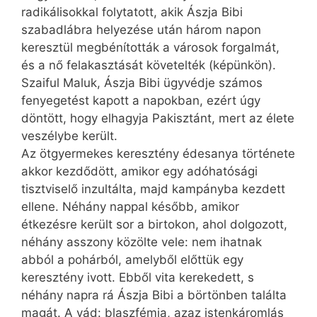
radikálisokkal folytatott, akik Ászja Bibi
szabadlábra helyezése után három napon
keresztül megbénították a városok forgalmát,
és a nő felakasztását követelték (képünkön).
Szaiful Maluk, Ászja Bibi ügyvédje számos
fenyegetést kapott a napokban, ezért úgy
döntött, hogy elhagyja Pakisztánt, mert az élete
veszélybe került.
Az ötgyermekes keresztény édesanya története
akkor kezdődött, amikor egy adóhatósági
tisztviselő inzultálta, majd kampányba kezdett
ellene. Néhány nappal később, amikor
étkezésre került sor a birtokon, ahol dolgozott,
néhány asszony közölte vele: nem ihatnak
abból a pohárból, amelyből előttük egy
keresztény ivott. Ebből vita kerekedett, s
néhány napra rá Ászja Bibi a börtönben találta
magát. A vád: blaszfémia, azaz istenkáromlás