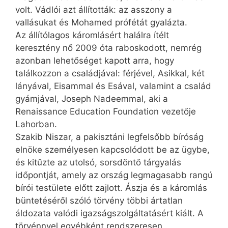
volt. Vádlói azt állították: az asszony a
vallásukat és Mohamed prófétát gyalázta.
Az állítólagos káromlásért halálra ítélt
keresztény nő 2009 óta raboskodott, nemrég
azonban lehetőséget kapott arra, hogy
találkozzon a családjával: férjével, Asikkal, két
lányával, Eisammal és Esával, valamint a család
gyámjával, Joseph Na­deemmal, aki a
Renaissance Education Foundation vezetője
Lahorban.
Szakib Niszar, a pakisztáni legfelsőbb bíróság
elnöke személyesen kapcsolódott be az ügybe,
és kitűzte az utolsó, sorsdöntő tárgyalás
időpontját, amely az ország legmagasabb rangú
bírói testülete előtt zajlott. Ászja és a káromlás
büntetéséről szóló törvény többi ártatlan
áldozata valódi igazságszolgáltatásért kiált. A
törvénnyel egyébként rendszeresen