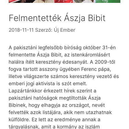
Felmentették Ászja Bibit
2018-11-11
Szerző:
Új Ember
A pakisztáni legfelsőbb bíróság október 31-én
felmentette Ászja Bibit, az istenkáromlásért
halálra ítélt keresztény édesanyát. A 2009-től
fogva tartott asszony ügyében Ferenc pápa,
illetve világszerte számos keresztény vezető és
emberi jogi aktivista is szót emelt.
Lapzártánkkor érkezett hírek szerint a
pakisztáni hatóságok megtiltották Ászja
Bibinek, hogy elhagyja az országot, nevét
felvették azok listájára, akik nem utazhatnak
külföldre. Ez lett az eredménye annak a
tárgyalásnak, amit a kormány az iszlám