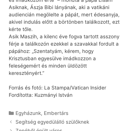
Asiknak, Ászja Bibi lányának, aki a vatikáni
audiencián megölelte a pápát, mert édesanyja,
akivel indulás előtt a börtönben találkozott, ezt
kérte tőle.
Asik Maszih, a kilenc éve fogva tartott asszony
férje a találkozón ezekkel a szavakkal fordult a
pápához: „Szentatyám, kérem, hogy
Krisztusban egyesülve imádkozzon a
feleségemért és minden üldözött
keresztényért.”
Forrás és fotó: La Stampa/Vatican Insider
Fordította: Kuzmányi István
Kategória
Egyházunk
,
Embertárs
Segítség egyedülálló szülőknek
Zenéből épült város