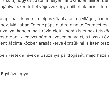
is küld, hogy ott, azon a helyen, ahova Isten állított b
ánlva, szeretettel végezzük, így építhetjük mi is Isten o
 alapulnak. Isten nem elpusztítani akarja a világot, ha
z. Májusban Ferenc pápa oltárra emelte Ferencet és ­Já
zűzanya, hanem mert rövid életük során Istennek tetszőe
olostorban. Kilencvenhárom évesen hunyt el, s hosszú év
zent Jácinta közbenjárását kérve építsük mi is Isten ors
en kérték a hívek a Szűzanya pártfogását, majd hazánk
i Egyházmegye