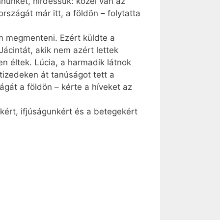
ennünket, hirdessük: közel van az
rszágát már itt, a földön – folytatta
nem megmenteni. Ezért küldte a
cintát, akik nem azért lettek
n éltek. Lúcia, a harmadik látnok
tizedeken át tanúságot tett a
zágát a földön – kérte a híveket az
ért, ifjúságunkért és a betegekért