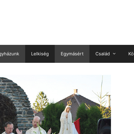
gyházunk
Lelkiség
Egymásért
Család
Kö