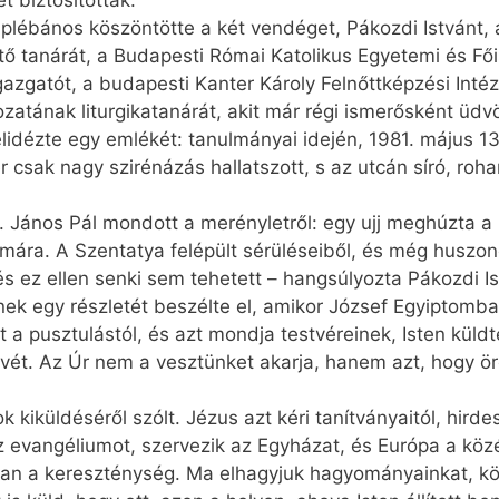
t biztosítottak.
plébános köszöntötte a két vendéget, Pákozdi Istvánt, 
ő tanárát, a Budapesti Római Katolikus Egyetemi és Fő
zgatót, a budapesti Kanter Károly Felnőttképzési Intéz
zatának liturgikatanárát, akit már régi ismerősként üdv
lidézte egy emlékét: tanulmányai idején, 1981. május 1
sak nagy szirénázás hallatszott, s az utcán síró, roha
. János Pál mondott a merényletről: egy ujj meghúzta a re
Fatimára. A Szentatya felépült sérüléseiből, és még husz
 és ez ellen senki sem tehetett – hangsúlyozta Pákozdi I
k egy részletét beszélte el, amikor József Egyiptomban 
 a pusztulástól, és azt mondja testvéreinek, Isten kül
rvét. Az Úr nem a vesztünket akarja, hanem azt, hogy ör
 kiküldéséről szólt. Jézus azt kéri tanítványaitól, hirde
az evangéliumot, szervezik az Egyházat, és Európa a köz
an a kereszténység. Ma elhagyjuk hagyományainkat, 