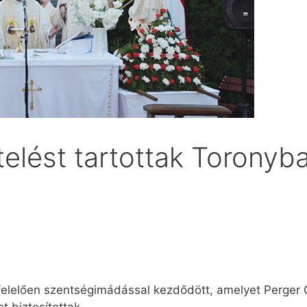
elést tartottak Toronyb
elően szentségimádással kezdődött, amelyet ­Perger G