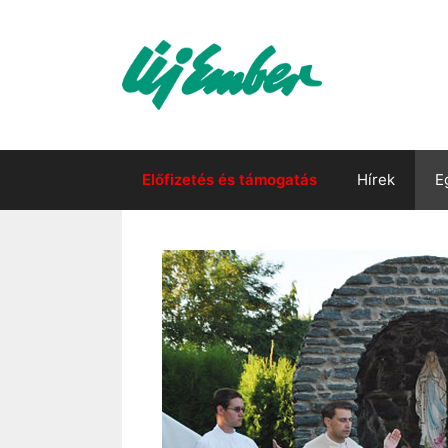
Kilépés
a
tartalomba
Előfizetés és támogatás
Hírek
E