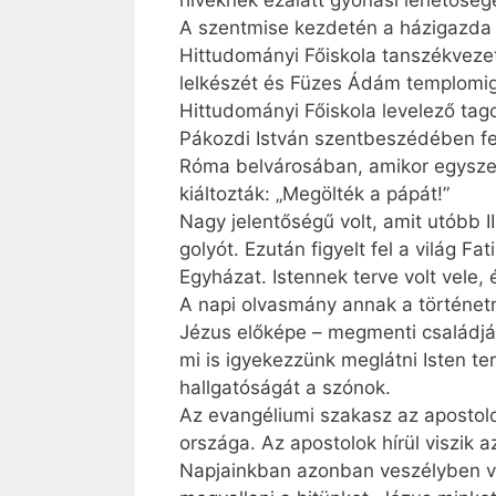
híveknek ezalatt gyónási lehetősége
A szentmise kezdetén a házi­gazda 
Hittudományi Főiskola tanszékvezet
lelkészét és Füzes Ádám templomiga
Hittudományi Főiskola levelező tago
Pákozdi István szent­beszédében fe
Róma belvárosában, amikor egyszer c
kiáltozták: „Megölték a pápát!”
Nagy jelentőségű volt, amit utóbb II
golyót. Ezután figyelt fel a világ 
Egyházat. Istennek terve volt vele,
A napi olvasmány annak a történetne
Jézus előképe – megmenti családját
mi is igyekezzünk meglátni Isten te
hallgatóságát a szónok.
Az evangéliumi szakasz az apostolok
országa. Az apostolok hírül viszik 
Napjainkban azonban veszélyben v