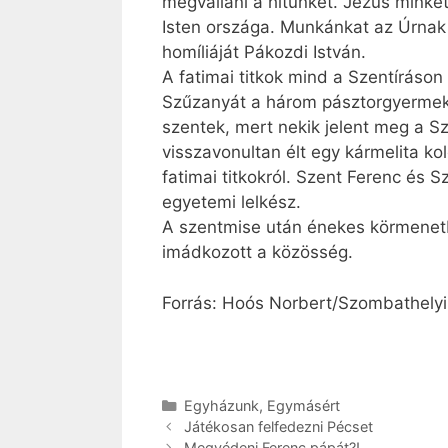
megvallani a hitünket. Jézus minket 
Isten országa. Munkánkat az Úrnak aj
homíliáját Pákozdi István.
A fatimai titkok mind a Szentíráson
Szűzanyát a három pásztorgyermekhe
szentek, mert nekik jelent meg a S
visszavonultan élt egy kármelita k
fatimai titkokról. Szent Ferenc és S
egyetemi lelkész.
A szentmise után énekes körmenetb
imádkozott a közösség.
Forrás: Hoós Norbert/Szombathely
Kategória
Egyházunk
,
Egymásért
Játékosan felfedezni Pécset
Megvédeni Ferenc pápát?!