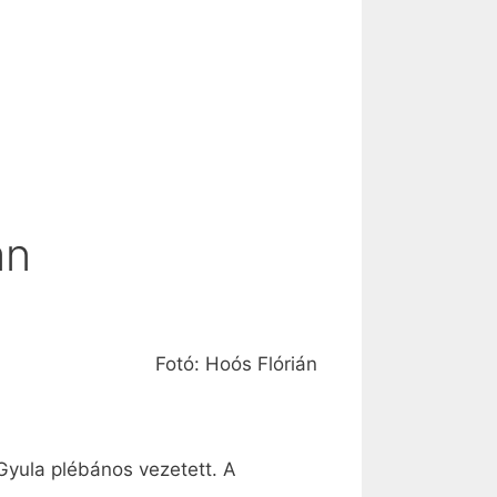
an
Fotó: Hoós Flórián
yula plébános vezetett. A