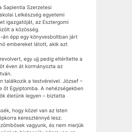
a Sapientia Szerzetesi
iskolai Lelkészség egyetemi
et igazgatóját, az Esztergomi
özölt a közösség.
3-án épp egy könyvesboltban járt
nó embereket látott, akik azt
volvert, egy ujj pedig eltérítette a
onöt éven át kormányozta az
stván.
találkozik a testvéreivel. József –
dte őt Egyiptomba. A nehézségekben
ök életünk legyen – biztatta
ssék, hogy közel van az Isten
épkorra kereszténnyé lesz.
közömbösek vagyunk, és nem merjük