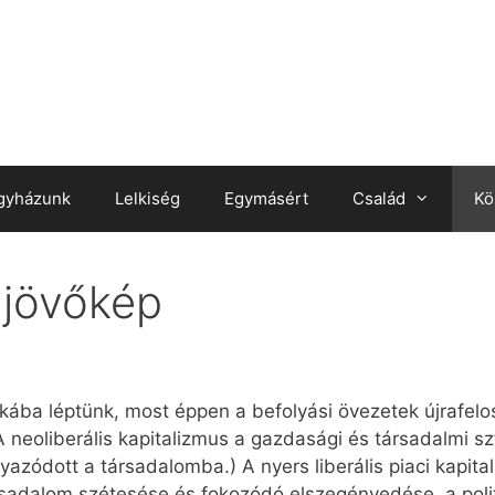
gyházunk
Lelkiség
Egymásért
Család
Kö
 jövőkép
kába léptünk, most éppen a befolyási övezetek újrafelo
A neoliberális kapitalizmus a gazdasági és társadalmi sz
yazódott a társadalomba.) A nyers liberális piaci kapit
ársadalom szétesése és fokozódó elszegényedése, a politi