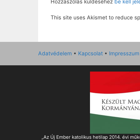
Hozzászólás küldéséhez
be kell je
This site uses Akismet to reduce 
Adatvédelem
•
Kapcsolat
•
Impresszum
„Az Új Ember katolikus hetilap 2014. évi 