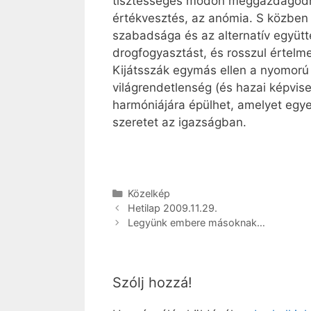
tisztességes módon meggazdagodni, 
értékvesztés, az anómia. S közben 
szabadsága és az alternatív együtté
drogfogyasztást, és rosszul értel
Kijátsszák egymás ellen a nyomorú 
világrendetlenség (és hazai képvise
harmóniájára épülhet, amelyet egyed
szeretet az igazságban.
Kategória
Közelkép
Hetilap 2009.11.29.
Legyünk embere másoknak…
Szólj hozzá!