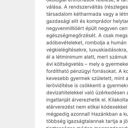
válása. A rendszerváltás (részleges
társadalom kétharmada vagy a létmi
gazdasági elit és komprádor helytart
negyvenmillióért épült negyven cent
egészségmegőrzését. A csak megszo
adóbevételeket, rombolja a humán e
végkielégítésekre, luxuskiadásokr
él a létminimum alatt, mert számu
évi költségvetés – mely a gyermeke
fordítható pénzügyi forrásokat. A
kevesebb gyermek született, mint a
lerövidítése is csökkenti a gyerme
devizahitelekkel való üzérkedésen
ingatlanját árverezhetik el. Kilakol
elárverezést nem etikai kódexekkel 
mégpedig azonnal! Hazánkban a kuta
többség igazságtalannak tartja a 