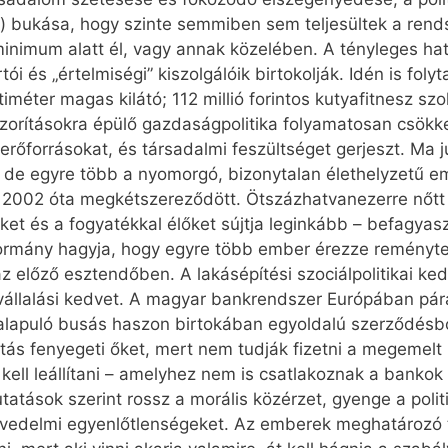
) bukása, hogy szinte semmiben sem teljesültek a rendsz
nimum alatt él, vagy annak közelében. A tényleges hata
ói és „értelmiségi” kiszolgálóik birtokolják. Idén is fol
iméter magas kilátó; 112 millió forintos kutyafitnesz szo
rításokra épülő gazdaságpolitika folyamatosan csökken
rőforrásokat, és társadalmi feszültséget gerjeszt. Ma j
a, de egyre több a nyomorgó, bizonytalan élethelyzetű 
k 2002 óta megkétszereződött. Ötszázhatvanezerre nőtt
ket és a fogyatékkal élőket sújtja leginkább – befagya
 kormány hagyja, hogy egyre több ember érezze remény
z előző esztendőben. A lakásépítési szociálpolitikai ke
kvállalási kedvet. A magyar bankrendszer Európában pá
 alapuló busás haszon birtokában egyoldalú szerződésbo
tatás fenyegeti őket, mert nem tudják fizetni a megemelt 
kell leállítani – amelyhez nem is csatlakoznak a bankok
tások szerint rossz a morális közérzet, gyenge a politi
jövedelmi egyenlőtlenségeket. Az emberek meghatározó 