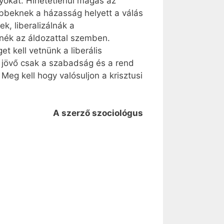
lyokat. Hihetetlenül magas az
öbbeknek a házasság helyett a válás
k, liberalizálnák a
enék az áldozattal szemben.
 kell vetnünk a liberális
A jövő csak a szabadság és a rend
Meg kell hogy valósuljon a krisztusi
A szerző szociológus