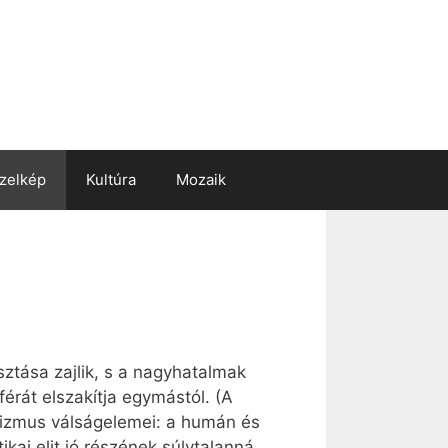
zelkép
Kultúra
Mozaik
sztása zajlik, s a nagyhatalmak
férát elszakítja egymástól. (A
alizmus válságelemei: a humán és
kai elit jó részének súlytalanná