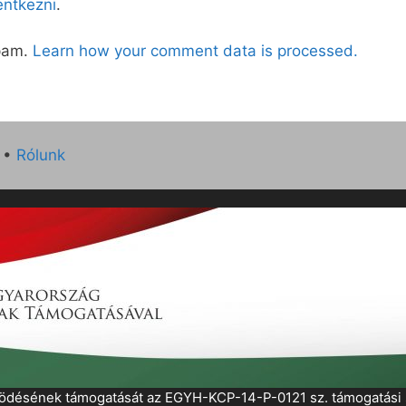
lentkezni
.
spam.
Learn how your comment data is processed.
•
Rólunk
működésének támogatását az EGYH-KCP-14-P-0121 sz. támogatás