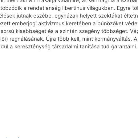
mert aki vinni akarja valamire, át kell hágnia a szabá
tobzódik a rendetlenség libertinus világukban. Egyre t
lések jutnak eszébe, egyházak helyett szektákat éltetne
mezett emberjogi aktivizmus keretében a bűnözőket véd
sorsú kisebbséget és a szintén szegény többséget. Véget
lői) regnálásának. Újra több kell, mint kormányváltás. 
ül a kereszténység társadalmi tanítása tud garantálni. 