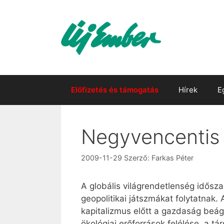
Kilépés
a
tartalomba
Előfizetés és támogatás
Hírek
E
Negyvencentis
2009-11-29
Szerző:
Farkas Péter
A globális világrendetlenség idősza
geopolitikai játszmákat folytatnak. 
kapitalizmus előtt a gazdaság beág
ökológiai erőforrások felélése, a t