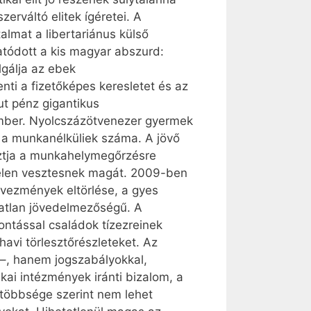
erváltó elitek ígéretei. A
lmat a libertariánus külső
ytatódott a kis magyar abszurd:
lgálja az ebek
ti a fizetőképes keresletet és az
ut pénz gigantikus
ember. Nyolcszázötvenezer gyermek
 a munkanélküliek száma. A jövő
sztja a munkahelymegőrzésre
telen vesztesnek magát. 2009-ben
dvezmények eltörlése, a gyes
ratlan jövedelmezőségű. A
ntással családok tízezreinek
havi törlesztőrészleteket. Az
 –, hanem jogszabályokkal,
kai intézmények iránti bizalom, a
többsége szerint nem lehet