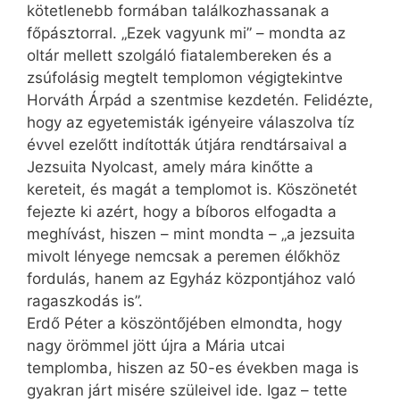
kötetlenebb formában találkozhassanak a
főpásztorral. „Ezek vagyunk mi” – mondta az
oltár mellett szolgáló fiatalembereken és a
zsúfolásig megtelt templomon végigtekintve
Horváth Árpád a szentmise kezdetén. Felidézte,
hogy az egyetemisták igényeire válaszolva tíz
évvel ezelőtt indították útjára rendtársaival a
Jezsuita Nyolcast, amely mára kinőtte a
kereteit, és magát a templomot is. Köszönetét
fejezte ki azért, hogy a bíboros elfogadta a
meghívást, hiszen – mint mondta – „a jezsuita
mivolt lényege nemcsak a peremen élőkhöz
fordulás, hanem az Egyház központjához való
ragaszkodás is”.
Erdő Péter a köszöntőjében elmondta, hogy
nagy örömmel jött újra a Mária utcai
templomba, hiszen az 50-es években maga is
gyakran járt misére szüleivel ide. Igaz – tette