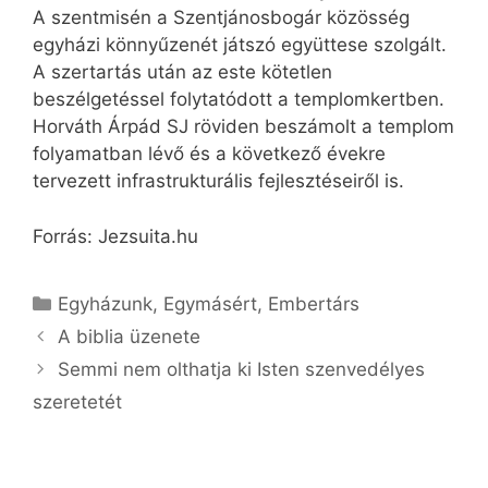
A szentmisén a Szentjánosbogár közösség
egyházi könnyűzenét játszó együttese szolgált.
A szertartás után az este kötetlen
beszélgetéssel folytatódott a templomkertben.
Horváth Árpád SJ röviden beszámolt a templom
folyamatban lévő és a következő évekre
tervezett infrastrukturális fejlesztéseiről is.
Forrás: Jezsuita.hu
Kategória
Egyházunk
,
Egymásért
,
Embertárs
A biblia üzenete
Semmi nem olthatja ki Isten szenvedélyes
szeretetét