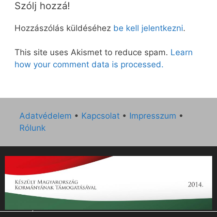
Szólj hozzá!
Hozzászólás küldéséhez
be kell jelentkezni
.
This site uses Akismet to reduce spam.
Learn
how your comment data is processed.
Adatvédelem
•
Kapcsolat
•
Impresszum
•
Rólunk
„Az Új Ember katolikus hetilap 2014. évi működésének