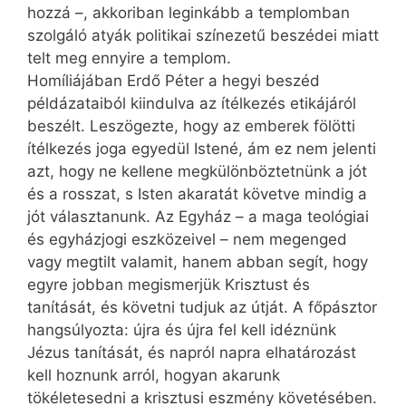
hozzá –, akkoriban leginkább a templomban
szolgáló atyák politikai színezetű beszédei miatt
telt meg ennyire a templom.
Homíliájában Erdő Péter a hegyi beszéd
példázataiból kiindulva az ítélkezés etikájáról
beszélt. Leszögezte, hogy az emberek fölötti
ítélkezés joga egyedül Istené, ám ez nem jelenti
azt, hogy ne kellene megkülönböztetnünk a jót
és a rosszat, s Isten akaratát követve mindig a
jót választanunk. Az Egyház – a maga teológiai
és egyházjogi eszközeivel – nem megenged
vagy megtilt valamit, hanem abban segít, hogy
egyre jobban megismerjük Krisztust és
tanítását, és követni tudjuk az útját. A főpásztor
hangsúlyozta: újra és újra fel kell idéznünk
Jézus tanítását, és napról napra elhatározást
kell hoznunk arról, hogyan akarunk
tökéletesedni a krisztusi eszmény követésében.