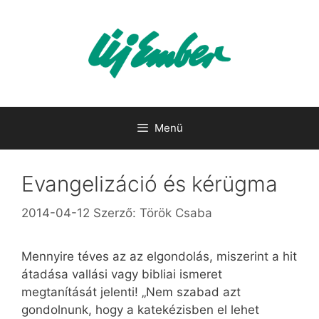
Kilépés
a
tartalomba
Menü
Evangelizáció és kérügma
2014-04-12
Szerző:
Török Csaba
Mennyire téves az az elgondolás, miszerint a hit
átadása vallási vagy bibliai ismeret
megtanítását jelenti! „Nem szabad azt
gondolnunk, hogy a katekézisben el lehet