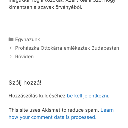
magukkal foglalkozókat. Azért kell a Szó, hogy
kimentsen a szavak örvényéből.
Kategória
Egyházunk
Prohászka Ottokárra emlékeztek Budapesten
Röviden
Szólj hozzá!
Hozzászólás küldéséhez
be kell jelentkezni
.
This site uses Akismet to reduce spam.
Learn
how your comment data is processed.