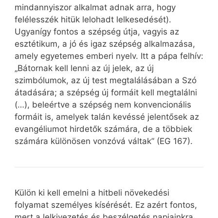
mindannyiszor alkalmat adnak arra, hogy
felélesszék hitük lelohadt lelkesedését).
Ugyanígy fontos a szépség útja, vagyis az
esztétikum, a jó és igaz szépség alkalmazása,
amely egyetemes emberi nyelv. Itt a pápa felhív:
„Bátornak kell lenni az új jelek, az új
szimbólumok, az új test megtalálásában a Szó
átadására; a szépség új formáit kell megtalálni
(…), beleértve a szépség nem konvencionális
formáit is, amelyek talán kevéssé jelentősek az
evangéliumot hirdetők számára, de a többiek
számára különösen vonzóvá váltak” (EG 167).
Külön ki kell emelni a hitbeli növekedési
folyamat személyes kísérését. Ez azért fontos,
mert a lelkivezetés és beszélgetés napjainkra