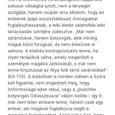
sokszor válságba jutott, nem a lényeget
szolgálja, hanem csupán arra alkalom, hogy az
emberek (papi asszisztálással) önmagukkal
foglalkozhassanak, a lelki életet valamiféle lelki
tanácsadás szintjére züllesztve. „Már nem
zarándokok, hanem bolyongók, akik mindig
maguk körül forognak, és nem érkeznek el
sehova. A kísérés kontraproduktív lenne, ha
olyan terápiává válna, amely megerősíti a
személyek magába zárkózását, s már nem
lenne Krisztussal az Atya felé tartó zarándoklat”
(EG 170). A kísérőnek is minden ízében a Szóra
kell figyelnie, nem engedheti meg, hogy
önfontossága ejtse rabul, vagy a „pszichés
bolyongás Odüsszeusza” váljon belőle – így ő
már nem Isten embere lenne, hanem csak egy
ember, aki magával foglalkozva segíti a