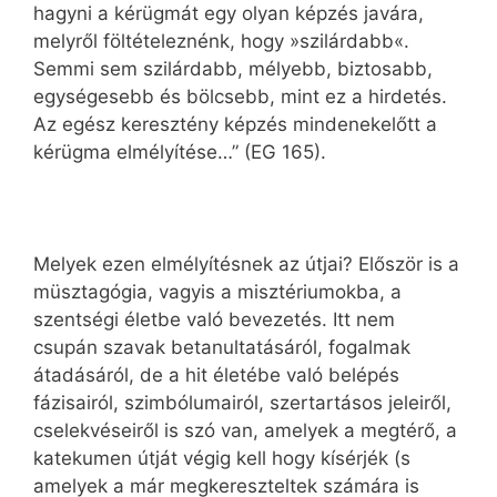
hagyni a kérügmát egy olyan képzés javára,
melyről föltételeznénk, hogy »szilárdabb«.
Semmi sem szilárdabb, mélyebb, biztosabb,
egységesebb és bölcsebb, mint ez a hirdetés.
Az egész keresztény képzés mindenekelőtt a
kérügma elmélyítése…” (EG 165).
Melyek ezen elmélyítésnek az útjai? Először is a
müsztagógia, vagyis a misztériumokba, a
szentségi életbe való bevezetés. Itt nem
csupán szavak betanultatásáról, fogalmak
átadásáról, de a hit életébe való belépés
fázisairól, szimbólumairól, szertartásos jeleiről,
cselekvéseiről is szó van, amelyek a megtérő, a
katekumen útját végig kell hogy kísérjék (s
amelyek a már megkereszteltek számára is