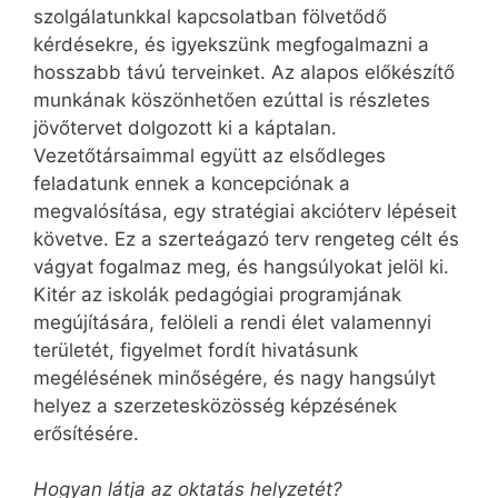
szolgálatunkkal kapcsolatban fölvetődő
kérdésekre, és igyekszünk megfogalmazni a
hosszabb távú terveinket. Az alapos előkészítő
munkának köszönhetően ezúttal is részletes
jövőtervet dolgozott ki a káptalan.
Vezetőtársaimmal együtt az elsődleges
feladatunk ennek a koncepciónak a
megvalósítása, egy stratégiai akcióterv lépéseit
követve. Ez a szerteágazó terv rengeteg célt és
vágyat fogalmaz meg, és hangsúlyokat jelöl ki.
Kitér az iskolák pedagógiai programjának
megújítására, felöleli a rendi élet valamennyi
területét, figyelmet fordít hivatásunk
megélésének minőségére, és nagy hangsúlyt
helyez a szerzetesközösség képzésének
erősítésére.
Hogyan látja az oktatás helyzetét?