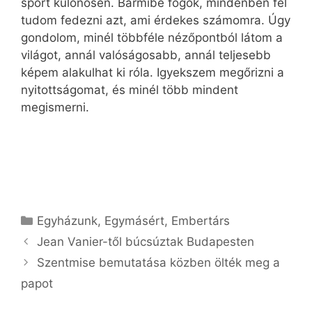
sport különösen. Bármibe fogok, mindenben fel
tudom fedezni azt, ami érdekes számomra. Úgy
gondolom, minél többféle nézőpontból látom a
világot, annál valóságosabb, annál teljesebb
képem alakulhat ki róla. Igyekszem megőrizni a
nyitottságomat, és minél több mindent
megismerni.
Kategória
Egyházunk
,
Egymásért
,
Embertárs
Jean Vanier-től búcsúztak Budapesten
Szentmise bemutatása közben ölték meg a
papot