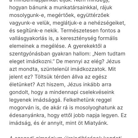
hogyan bánunk a munkatársainkkal, rájuk
mosolygunk-e, megértőek, együtt­érzőek
vagyunk-e velük, meglátjuk-e a nehézségeiket,
és segítünk-e nekik. Természetesen fontos a
vallásgyakorlás is, a kereszténység formális
elemeinek a megélése. A gyerekektől a
szentgyónásban gyakran hallom: „Nem tudtam
eleget imádkozni.” De mennyi az elég? Jézus
azt mondta, szüntelenül imádkozzatok. Mit
jelent ez? Töltsük térden állva az egész
életünket? Azt hiszem, Jézus inkább arra
gondolt, hogy a mindennapi cselekvéseink
legyenek imádsággá. Felkelhetünk reggel
mogorván is, de akár rá is mosolyoghatunk az
édesanyánkra, hogy ettől jobb napja legyen. Ez
imádság, és ér annyit, mint öt Miatyánk.