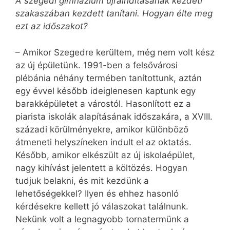
A szegedi gimnázium újraindításának kezdeti
szakaszában kezdett tanítani. Hogyan élte meg
ezt az időszakot?
– Amikor Szegedre kerültem, még nem volt kész
az új épületünk. 1991-ben a felsővárosi
plébánia néhány termében tanítottunk, aztán
egy évvel később ideiglenesen kaptunk egy
barakképületet a várostól. Hasonlított ez a
piarista iskolák alapításának időszakára, a XVIII.
századi körülményekre, amikor különböző
átmeneti helyszíneken indult el az oktatás.
Később, amikor elkészült az új iskolaépület,
nagy kihívást jelentett a költözés. Hogyan
tudjuk belakni, és mit kezdünk a
lehetőségekkel? Ilyen és ehhez hasonló
kérdésekre kellett jó válaszokat találnunk.
Nekünk volt a legnagyobb tornatermünk a