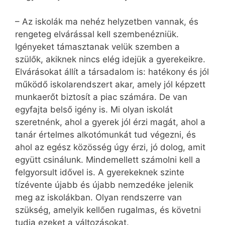
– Az iskolák ma nehéz helyzetben vannak, és
rengeteg elvárással kell szembenézniük.
Igényeket támasztanak velük szemben a
szülők, akiknek nincs elég idejük a gyerekeikre.
Elvárásokat állít a társadalom is: hatékony és jól
működő iskolarendszert akar, amely jól képzett
munkaerőt biztosít a piac számára. De van
egyfajta belső igény is. Mi olyan iskolát
szeretnénk, ahol a gyerek jól érzi magát, ahol a
tanár értelmes alkotómunkát tud végezni, és
ahol az egész közösség úgy érzi, jó dolog, amit
együtt csinálunk. Mindemellett számolni kell a
felgyorsult idővel is. A gyerekeknek szinte
tízévente újabb és újabb nemzedéke jelenik
meg az iskolákban. Olyan rendszerre van
szükség, amelyik kellően rugalmas, és követni
tudja ezeket a változásokat.