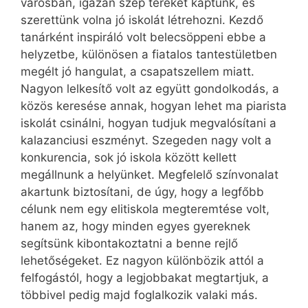
városban, igazán szép tereket kaptunk, és
szerettünk volna jó iskolát létrehozni. Kezdő
tanárként inspiráló volt belecsöppeni ebbe a
helyzetbe, különösen a fiatalos tantestületben
megélt jó hangulat, a csapatszellem miatt.
Nagyon lelkesítő volt az együtt gondolkodás, a
közös keresése annak, hogyan lehet ma piarista
iskolát csinálni, hogyan tudjuk megvalósítani a
kalazanciusi eszményt. Szegeden nagy volt a
konkurencia, sok jó iskola között kellett
megállnunk a helyünket. Megfelelő színvonalat
akartunk biztosítani, de úgy, hogy a legfőbb
célunk nem egy elitiskola megteremtése volt,
hanem az, hogy minden egyes gyereknek
segítsünk kibontakoztatni a benne rejlő
lehetőségeket. Ez nagyon különbözik attól a
felfogástól, hogy a legjobbakat megtartjuk, a
többivel pedig majd foglalkozik valaki más.