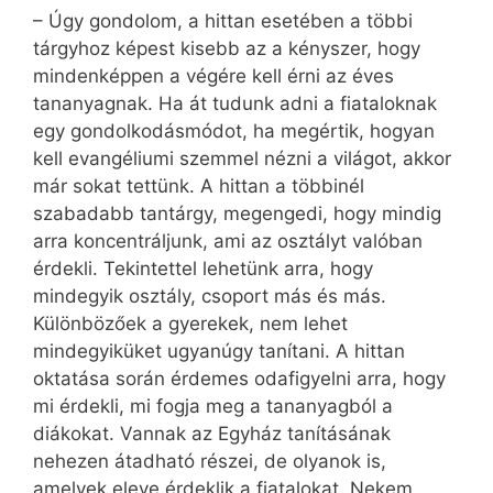
– Úgy gondolom, a hittan esetében a többi
tárgyhoz képest kisebb az a kényszer, hogy
mindenképpen a végére kell érni az éves
tananyagnak. Ha át tudunk adni a fiataloknak
egy gondolkodásmódot, ha megértik, hogyan
kell evangéliumi szemmel nézni a világot, akkor
már sokat tettünk. A hittan a többinél
szabadabb tantárgy, megengedi, hogy mindig
arra koncentráljunk, ami az osztályt valóban
érdekli. Tekintettel lehetünk arra, hogy
mindegyik osztály, csoport más és más.
Különbözőek a gyerekek, nem lehet
mindegyiküket ugyanúgy tanítani. A hittan
oktatása során érdemes odafigyelni arra, hogy
mi érdekli, mi fogja meg a tananyagból a
diákokat. Vannak az Egyház tanításának
nehezen átadható részei, de olyanok is,
amelyek eleve érdeklik a fiatalokat. Nekem