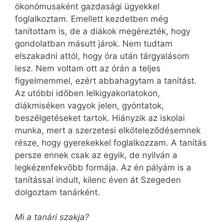
ökonómusaként gazdasági ügyekkel
foglalkoztam. Emellett kezdetben még
tanítottam is, de a diákok megérezték, hogy
gondolatban másutt járok. Nem tudtam
elszakadni attól, hogy óra után tárgyalásom
lesz. Nem voltam ott az órán a teljes
figyelmemmel, ezért abbahagytam a tanítást.
Az utóbbi időben lelkigyakorlatokon,
diákmiséken vagyok jelen, gyóntatok,
beszélgetéseket tartok. Hiányzik az iskolai
munka, mert a szerzetesi elköteleződésemnek
része, hogy gyerekekkel foglalkozzam. A tanítás
persze ennek csak az egyik, de nyilván a
legkézenfekvőbb formája. Az én pályám is a
tanítással indult, kilenc éven át Szegeden
dolgoztam tanárként.
Mi a tanári szakja?