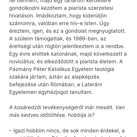
fel bennem, majd egy tanárom kérdésére
gondolkodni kezdtem a piarista szerzetesi
hivatáson. Imádkoztam, hogy kiderüljön
számomra, valóban erre hív-e Isten. Úgy
éreztem, igen, és ez a gondolat megnyugtatott.
A szüleim támogattak, és 1989-ben, az
érettségi után rögtön jelentkeztem is a rendbe.
Egy évre elvittek katonának, majd következett a
noviciátus, és elkezdődött a piarista életem. A
Pázmány Péter Katolikus Egyetem teológia
szakára jártam, aztán az alapképzés
befejezése után Rómában, a Lateráni
Egyetemen egyházjogot tanultam.
A kosáredzői tevékenységéről már mesélt. Van
más kedves időtöltése, hobbija is?
– Igazi hobbim nincs, de sok minden érdekel, a