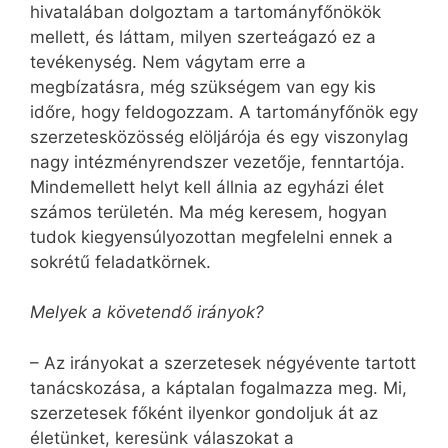
hivatalában dolgoztam a tartományfőnökök
mellett, és láttam, milyen szerteágazó ez a
tevékenység. Nem vágytam erre a
megbízatásra, még szükségem van egy kis
időre, hogy feldogozzam. A tartományfőnök egy
szerzetesközösség elöljárója és egy viszonylag
nagy intézményrendszer vezetője, fenntartója.
Mindemellett helyt kell állnia az egyházi élet
számos területén. Ma még keresem, hogyan
tudok kiegyensúlyozottan megfelelni ennek a
sokrétű feladatkörnek.
Melyek a követendő irányok?
– Az irányokat a szerzetesek négy­évente tartott
tanácskozása, a káptalan fogalmazza meg. Mi,
szerzetesek főként ilyenkor gondoljuk át az
életünket, keresünk válaszokat a