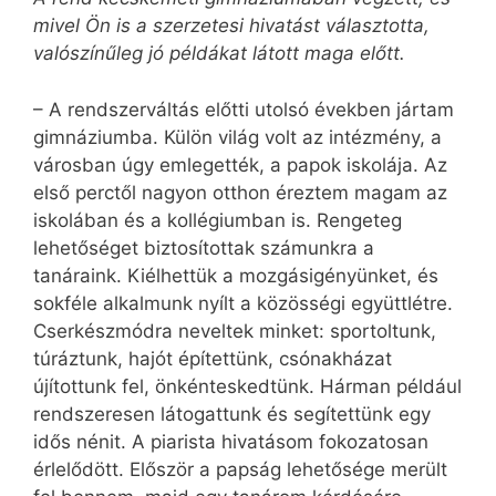
mivel Ön is a szerzetesi hivatást választotta,
valószínűleg jó példákat látott maga előtt.
– A rendszerváltás előtti utolsó években jártam
gimnáziumba. Külön világ volt az intézmény, a
városban úgy emlegették, a papok iskolája. Az
első perctől nagyon otthon éreztem magam az
iskolában és a kollégiumban is. Rengeteg
lehetőséget biztosítottak számunkra a
tanáraink. Kiélhettük a mozgásigényünket, és
sokféle alkalmunk nyílt a közösségi együttlétre.
Cserkészmódra neveltek minket: sportoltunk,
túráztunk, hajót építettünk, csónakházat
újítottunk fel, önkénteskedtünk. Hárman például
rendszeresen látogattunk és segítettünk egy
idős nénit. A piarista hivatásom fokozatosan
érlelődött. Először a papság lehetősége merült