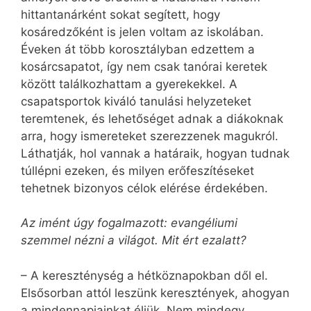
hittantanárként sokat segített, hogy
kosáredzőként is jelen voltam az iskolában.
Éveken át több korosztályban edzettem a
kosárcsapatot, így nem csak tanórai keretek
között találkozhattam a gyerekekkel. A
csapatsportok kiváló tanulási helyzeteket
teremtenek, és lehetőséget adnak a diákoknak
arra, hogy ismereteket szerezzenek magukról.
Láthatják, hol vannak a határaik, hogyan tudnak
túllépni ezeken, és milyen erőfeszítéseket
tehetnek bizonyos célok elérése érdekében.
Az imént úgy fogalmazott: evangéliumi
szemmel nézni a világot. Mit ért ezalatt?
– A kereszténység a hétköznapokban dől el.
Elsősorban attól leszünk keresztények, ahogyan
a mindennapjainkat éljük. Nem mindegy,