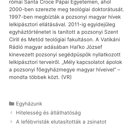
római Santa Croce Pápai Egyetemen, ahol
2000-ben szerezte meg teológiai doktorátusát.
1997-ben megbízták a pozsonyi magyar hívek
lelkipásztori ellátásával. 2011-ig egyidejűleg
egyháztörténetet is tanított a pozsonyi Szent
Cirill és Metód teológiai fakultáson. A Vatikáni
Rádió magyar adásában Hal’ko József
kinevezett pozsonyi segédpüspök nyilatkozott
lelkipásztori terveiről. „Mély kapcsolatot ápolok
a pozsonyi főegyházmegye magyar híveivel” –
mondta többek közt. (VR)
Kategória
Egyházunk
Hitelesség és átláthatóság
A lefébvristák elutasították a zsinatot