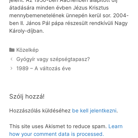
jelent. Az 1950-ben Aachenben alapított díj
átadására minden évben Jézus Krisztus
mennybemenetelének ünnepén kerül sor. 2004-
ben II. János Pál pápa részesült rendkívüli Nagy
Károly-díjban.
Kategória
Közelkép
Gyógyír vagy szépségtapasz?
1989 – A változás éve
Szólj hozzá!
Hozzászólás küldéséhez
be kell jelentkezni
.
This site uses Akismet to reduce spam.
Learn
how your comment data is processed.