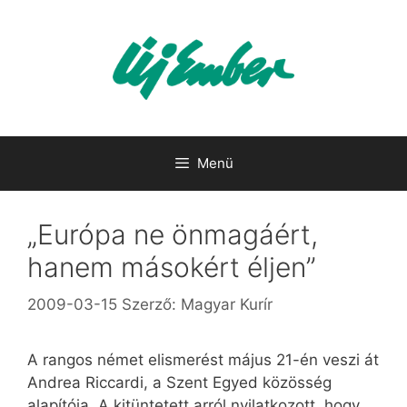
Kilépés
a
tartalomba
Menü
„Európa ne önmagáért,
hanem másokért éljen”
2009-03-15
Szerző:
Magyar Kurír
A rangos német elismerést május 21-én veszi át
Andrea Riccardi, a Szent Egyed közösség
alapítója. A kitüntetett arról nyilatkozott, hogy