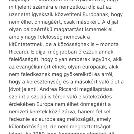
mit jelent számára e nemzetközi díj: azt az
üzenetet igyekszik közvetíteni Európának, hogy
nem élhet önmagáért, csak másokért. A díjjal
olyan példaértékű magatartást ismernek el,
amely nagy felelősség nemcsak a
kitüntetettnek, de a közösségnek is – mondta
Riccardi. E díjjal még jobban érezzük annak
felelősségét, hogy olyan emberek legyünk, akik
az evangéliumért élnek; olyan európaiak, akik
nem feledkeznek meg gyökereikről és arról,
hogy a kereszténység és a másokért való élet a
jövőt jelenti. Andrea Riccardi megállapítása
szerint a szociális téren való elköteleződés
érdekében Európa nem élhet önmagáért a
nemzeti keretek közé zárva, hanem fel kell
fedeznie az európaiság méltóságát, amely
különbözőséget, de nem megosztottságot