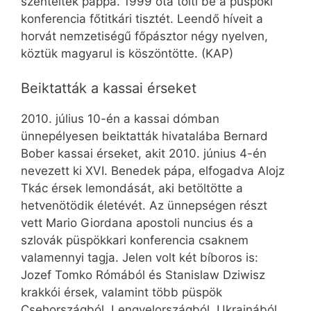
szentelték pappá. 1999 óta tölti be a püspöki
konferencia főtitkári tisztét. Leendő híveit a
horvát nemzetiségű főpásztor négy nyelven,
köztük magyarul is köszöntötte. (KAP)
Beiktatták a kassai érseket
2010. július 10-én a kassai dómban
ünnepélyesen beiktatták hivatalába Bernard
Bober kassai érseket, akit 2010. június 4-én
nevezett ki XVI. Benedek pápa, elfogadva Alojz
Tkác érsek lemondását, aki betöltötte a
hetvenötödik életévét. Az ünnepségen részt
vett Mario Giordana apostoli nuncius és a
szlovák püspökkari konferencia csaknem
valamennyi tagja. Jelen volt két bíboros is:
Jozef Tomko Rómából és Stanislaw Dziwisz
krakkói érsek, valamint több püspök
Csehországból, Lengyelországból, Ukrajnából