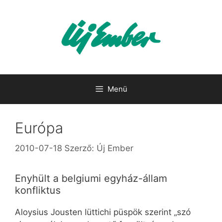
Kilépés
a
tartalomba
Menü
Európa
2010-07-18
Szerző:
Új Ember
Enyhült a belgiumi egyház-állam
konfliktus
Aloysius Jousten lüttichi püspök szerint „szó