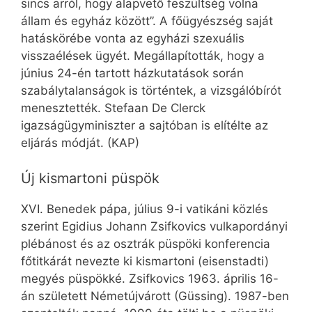
sincs arról, hogy alapvető feszültség volna
állam és egyház között”. A főügyészség saját
hatáskörébe vonta az egyházi szexuális
visszaélések ügyét. Megállapították, hogy a
június 24-én tartott házkutatások során
szabálytalanságok is történtek, a vizsgálóbírót
menesztették. Stefaan De Clerck
igazságügyminiszter a sajtóban is elítélte az
eljárás módját. (KAP)
Új kismartoni püspök
XVI. Benedek pápa, július 9-i vatikáni közlés
szerint Egidius Johann Zsifkovics vulkapordányi
plébánost és az osztrák püspöki konferencia
főtitkárát nevezte ki kismartoni (eisenstadti)
megyés püspökké. Zsifkovics 1963. április 16-
án született Németújvárott (Güssing). 1987-ben