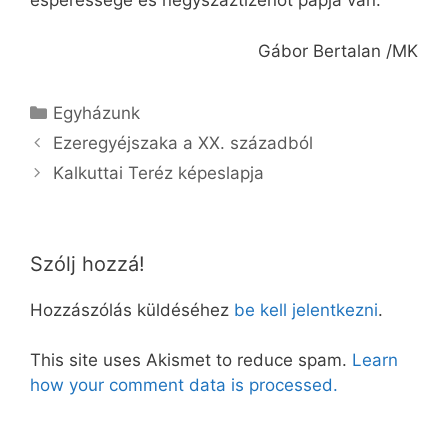
esperessége és négyszáztizenöt papja van.
Gábor Bertalan /MK
Kategória
Egyházunk
Ezeregyéjszaka a XX. századból
Kalkuttai Teréz képeslapja
Szólj hozzá!
Hozzászólás küldéséhez
be kell jelentkezni
.
This site uses Akismet to reduce spam.
Learn
how your comment data is processed.