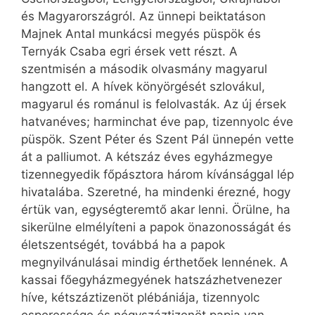
és Magyarországról. Az ünnepi beiktatáson
Majnek Antal munkácsi megyés püspök és
Ternyák Csaba egri érsek vett részt. A
szentmisén a második olvasmány magyarul
hangzott el. A hívek könyörgését szlovákul,
magyarul és románul is felolvasták. Az új érsek
hatvanéves; harminchat éve pap, tizennyolc éve
püspök. Szent Péter és Szent Pál ünnepén vette
át a palliumot. A kétszáz éves egyházmegye
tizennegyedik főpásztora három kívánsággal lép
hivatalába. Szeretné, ha mindenki érezné, hogy
értük van, egységteremtő akar lenni. Örülne, ha
sikerülne elmélyíteni a papok önazonosságát és
életszentségét, továbbá ha a papok
megnyilvánulásai mindig érthetőek lennének. A
kassai főegyházmegyének hatszázhetvenezer
híve, kétszáztizenöt plébániája, tizennyolc