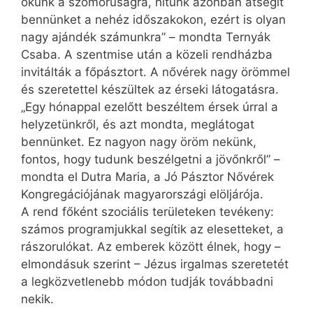
okunk a szomorúságra, hitünk azonban átsegít
bennünket a nehéz időszakokon, ezért is olyan
nagy ajándék számunkra” – mondta Ternyák
Csaba. A szentmise után a közeli rendházba
invitálták a főpásztort. A nővérek nagy örömmel
és szeretettel készültek az érseki látogatásra.
„Egy hónappal ezelőtt beszéltem érsek úrral a
helyzetünkről, és azt mondta, meglátogat
bennünket. Ez nagyon nagy öröm nekünk,
fontos, hogy tudunk beszélgetni a jövőnkről” –
mondta el Dutra Maria, a Jó Pásztor Nővérek
Kongregációjának magyarországi elöljárója.
A rend főként szociális területeken tevékeny:
számos programjukkal segítik az elesetteket, a
rászorulókat. Az emberek között élnek, hogy –
elmondásuk szerint – Jézus irgalmas szeretetét
a legközvetlenebb módon tudják továbbadni
nekik.