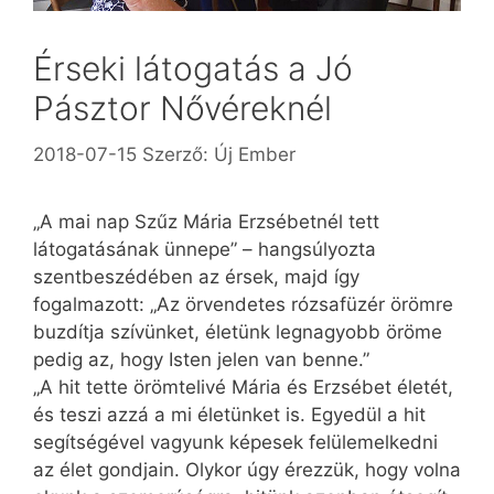
Érseki látogatás a Jó
Pásztor Nővéreknél
2018-07-15
Szerző:
Új Ember
„A mai nap Szűz Mária Erzsébetnél tett
látogatásának ünnepe” – hangsúlyozta
szentbeszédében az érsek, majd így
fogalmazott: „Az örvendetes rózsafüzér örömre
buzdítja szívünket, életünk legnagyobb öröme
pedig az, hogy Isten jelen van benne.”
„A hit tette örömtelivé Mária és Erzsébet életét,
és teszi azzá a mi életünket is. Egyedül a hit
segítségével vagyunk képesek felülemelkedni
az élet gondjain. Olykor úgy érezzük, hogy volna