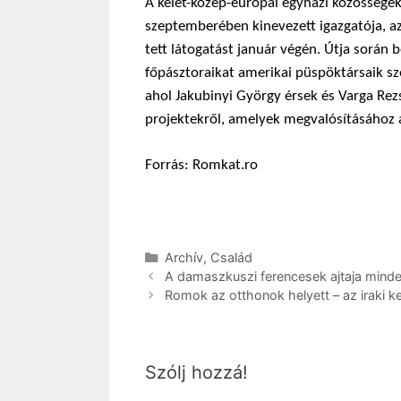
A kelet-közép-európai egyházi közösségek
szeptemberében kinevezett igazgatója, a
tett látogatást január végén. Útja során
főpásztoraikat amerikai püspöktársaik sz
ahol Jakubinyi György érsek és Varga Re
projektekről, amelyek megvalósításához 
Forrás: Romkat.ro
Kategória
Archív
,
Család
A damaszkuszi ferencesek ajtaja mindenk
Romok az otthonok helyett – az iraki k
Szólj hozzá!