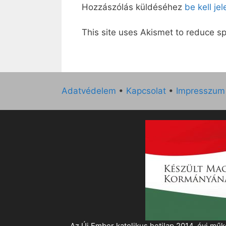
Hozzászólás küldéséhez
be kell je
This site uses Akismet to reduce 
Adatvédelem
•
Kapcsolat
•
Impresszum
„Az Új Ember katolikus hetilap 2014. évi 