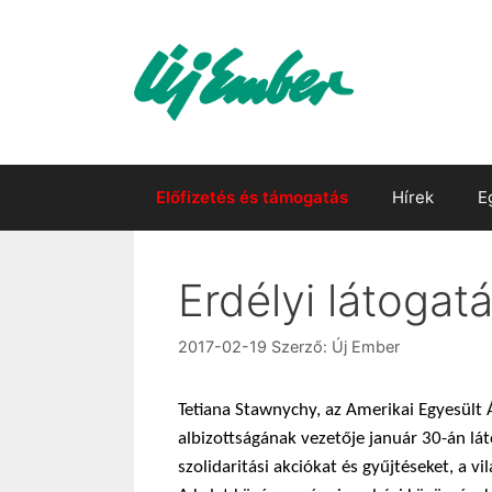
Kilépés
a
tartalomba
Előfizetés és támogatás
Hírek
E
Erdélyi látogat
2017-02-19
Szerző:
Új Ember
Tetiana Stawnychy, az Amerikai Egyesült 
albizottságának vezetője január 30-án lá
szolidaritási akciókat és gyűjtéseket, a 