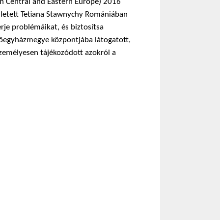
in Central and Eastern ­Europe) 2016
ületett Tetiana Stawnychy Romániában
rje problémáikat, és biztosítsa
 főegyházmegye központjába látogatott,
zemélyesen tájékozódott azokról a