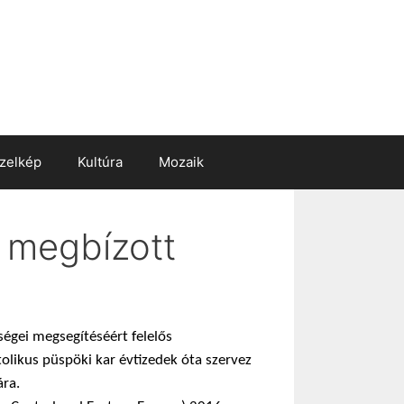
zelkép
Kultúra
Mozaik
i megbízott
égei megsegítéséért felelős
olikus püspöki kar évtizedek óta szervez
ára.