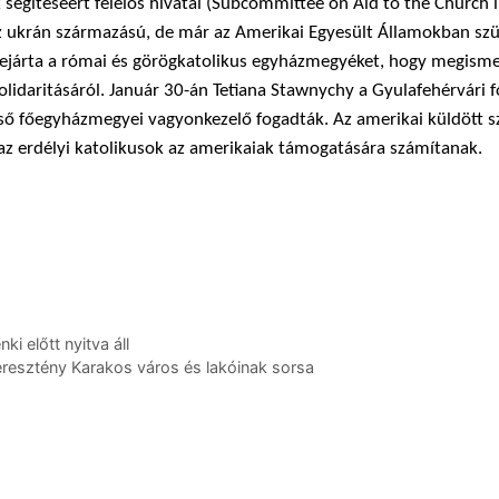
 segítéséért felelős hivatal (Subcommittee on Aid to the Church 
z ukrán származású, de már az Amerikai Egyesült Államokban sz
 bejárta a római és görög­katolikus egyházmegyéket, hogy megisme
olidaritásáról. Január 30-án Tetiana Staw­nychy a Gyulafehérvári
zső főegyházmegyei vagyonkezelő fogadták. Az amerikai küldött s
az erdélyi katolikusok az amerikaiak támogatására számítanak.
i előtt nyitva áll
eresztény Karakos város és lakóinak sorsa