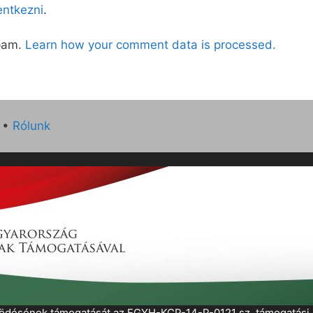
lentkezni
.
spam.
Learn how your comment data is processed.
•
Rólunk
működésének támogatását az EGYH-KCP-14-P-0121 sz. támogatás