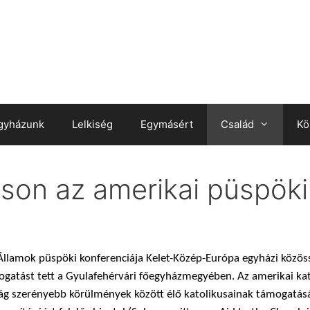
gyházunk
Lelkiség
Egymásért
Család
Kö
áson az amerikai püspök
Államok püspöki konferenciája Kelet-Közép-Európa egyházi közöss
togatást tett a Gyulafehérvári főegyházmegyében.
Az amerikai kat
világ szerényebb körülmények között élő katolikusainak támogatás