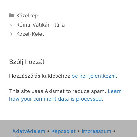
Kategória
Közelkép
Róma-Vatikán-Itália
Közel-Kelet
Szólj hozzá!
Hozzászólás küldéséhez
be kell jelentkezni
.
This site uses Akismet to reduce spam.
Learn
how your comment data is processed.
Adatvédelem
•
Kapcsolat
•
Impresszum
•