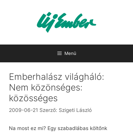
Kilépés
a
tartalomba
Menü
Emberhalász világháló:
Nem közönséges:
közösséges
2009-06-21
Szerző:
Szigeti László
Na most ez mi? Egy szabadlábas költőnk