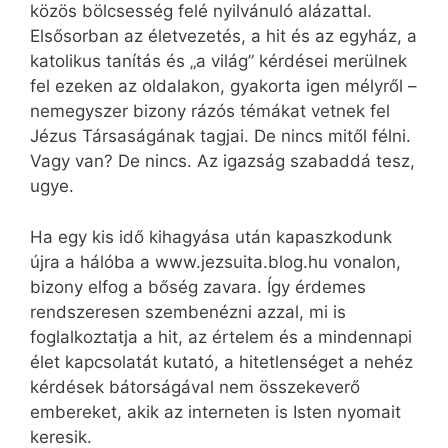
közös bölcsesség felé nyilvánuló alázattal.
Elsősorban az életvezetés, a hit és az egyház, a
katolikus tanítás és „a világ” kérdései merülnek
fel ezeken az oldalakon, gyakorta igen mélyről –
nemegyszer bizony rázós témákat vetnek fel
Jézus Társaságának tagjai. De nincs mitől félni.
Vagy van? De nincs. Az igazság szabaddá tesz,
ugye.
Ha egy kis idő kihagyása után kapaszkodunk
újra a hálóba a www.jezsuita.blog.hu vonalon,
bizony elfog a bőség zavara. Így érdemes
rendszeresen szembenézni azzal, mi is
foglalkoztatja a hit, az értelem és a mindennapi
élet kapcsolatát kutató, a hitetlenséget a nehéz
kérdések bátorságával nem összekeverő
embereket, akik az interneten is Isten nyomait
keresik.