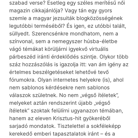
szabad verse? Esetleg egy széles merítésű női
magazin cikkajánlója? Vagy tán egy gyors
szemle a magyar jezsuiták blogközösségének
legutóbbi terméséből? És igen, ez utóbbi talált,
süllyedt. Szerencsénkre mondhatom, nem a
színvonal, sem a nemegyszer húsba-életbe
vágó témákat körüljárni igyekvő virtuális
párbeszéd iránti érdeklődés szintje. Olykor több
száz hozzászólás is igazolja itt: van ám igény az
értelmes beszélgetéseket lehetővé tevő
fórumokra. Olyan internetes helyekre (is), ahol
nem sablonos kérdésekre nem sablonos
válaszok születnek. No nem „végső ítéletek”,
melyeket aztán rendszerint újabb „végső
ítéletek” szoktak felülírni ugyanazon témában,
hanem az eleven Krisztus-hit gyökeréből
sarjadó mondatok. Tisztelettel a sokféleképp
kerekedő emberi tapasztalatok iránt – és a