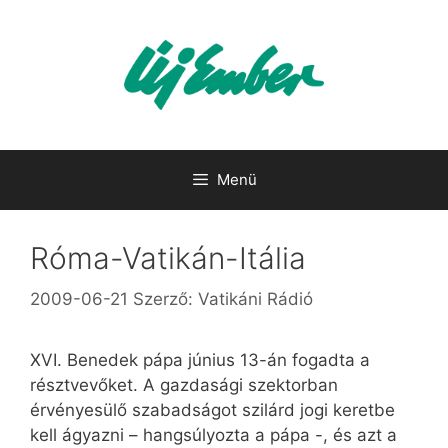
Kilépés
a
tartalomba
Menü
Róma-Vatikán-Itália
2009-06-21
Szerző:
Vatikáni Rádió
XVI. Benedek pápa június 13-án fogadta a
résztvevőket. A gazdasági szektorban
érvényesülő szabadságot szilárd jogi keretbe
kell ágyazni – hangsúlyozta a pápa -, és azt a