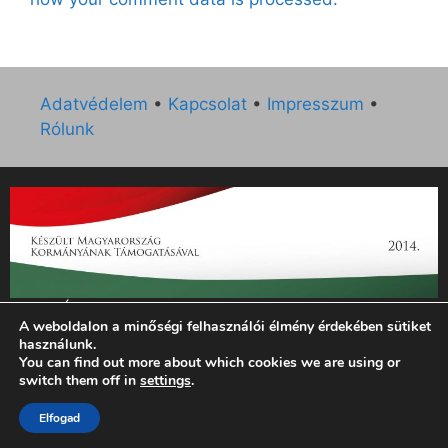
Adatvédelem
•
Kapcsolat
•
Impresszum
•
Rólunk
„Az Új Ember katolikus hetilap 2014. évi működésének
A weboldalon a minőségi felhasználói élmény érdekében sütiket
támogatását az EGYH-KCP-14-P-0121 sz. támogatási
használunk.
szerződés keretében 3 000 000 Ft összegben támogatta az
You can find out more about which cookies we are using or
Emberi Erőforrások Minisztériuma.”
switch them off in
settings
.
© 2026 Magyar Kurír - Új Ember
• Készült
GeneratePress
Elfogad