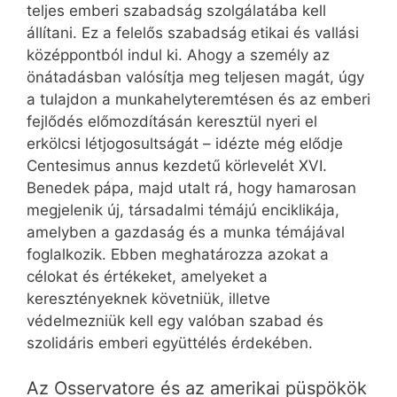
teljes emberi szabadság szolgálatába kell
állítani. Ez a felelős szabadság etikai és vallási
középpontból indul ki. Ahogy a személy az
önátadásban valósítja meg teljesen magát, úgy
a tulajdon a munkahelyteremtésen és az emberi
fejlődés előmozdításán keresztül nyeri el
erkölcsi létjogosultságát – idézte még elődje
Centesimus annus kezdetű körlevelét XVI.
Benedek pápa, majd utalt rá, hogy hamarosan
megjelenik új, társadalmi témájú enciklikája,
amelyben a gazdaság és a munka témájával
foglalkozik. Ebben meghatározza azokat a
célokat és értékeket, amelyeket a
keresztényeknek követniük, illetve
védelmezniük kell egy valóban szabad és
szolidáris emberi együttélés érdekében.
Az Osservatore és az amerikai püspökök