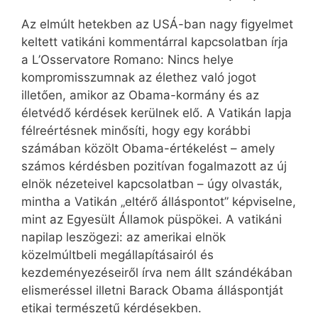
Az elmúlt hetekben az USÁ-ban nagy figyelmet
keltett vatikáni kommentárral kapcsolatban írja
a L’Osservatore Romano: Nincs helye
kompromisszumnak az élethez való jogot
illetően, amikor az Obama-kormány és az
életvédő kérdések kerülnek elő. A Vatikán lapja
félreértésnek minősíti, hogy egy korábbi
számában közölt Obama-értékelést – amely
számos kérdésben pozitívan fogalmazott az új
elnök nézeteivel kapcsolatban – úgy olvasták,
mintha a Vatikán „eltérő álláspontot” képviselne,
mint az Egyesült Államok püspökei. A vatikáni
napilap leszögezi: az amerikai elnök
közelmúltbeli megállapításairól és
kezdeményezéseiről írva nem állt szándékában
elismeréssel illetni Barack Obama álláspontját
etikai természetű kérdésekben.