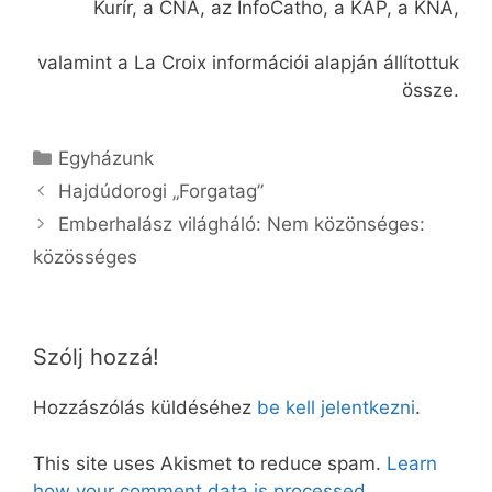
Kurír, a CNA, az InfoCatho, a KAP, a KNA,
valamint a La Croix információi alapján állítottuk
össze.
Kategória
Egyházunk
Hajdúdorogi „Forgatag”
Emberhalász világháló: Nem közönséges:
közösséges
Szólj hozzá!
Hozzászólás küldéséhez
be kell jelentkezni
.
This site uses Akismet to reduce spam.
Learn
how your comment data is processed.