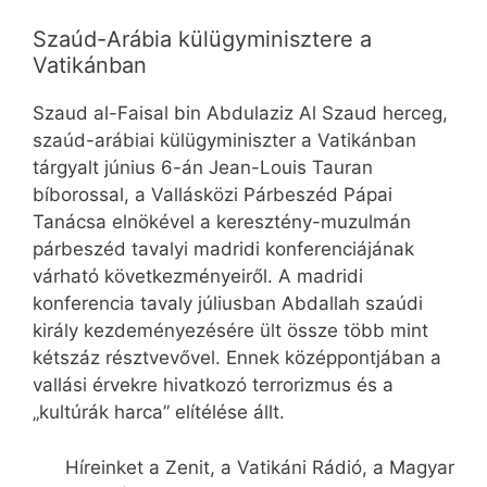
Szaúd-Arábia külügyminisztere a
Vatikánban
Szaud al-Faisal bin Abdulaziz Al Szaud herceg,
szaúd-arábiai külügyminiszter a Vatikánban
tárgyalt június 6-án Jean-Louis Tauran
bíborossal, a Vallásközi Párbeszéd Pápai
Tanácsa elnökével a keresztény-muzulmán
párbeszéd tavalyi madridi konferenciájának
várható következményeiről. A madridi
konferencia tavaly júliusban Abdallah szaúdi
király kezdeményezésére ült össze több mint
kétszáz résztvevővel. Ennek középpontjában a
vallási érvekre hivatkozó terrorizmus és a
„kultúrák harca” elítélése állt.
Híreinket a Zenit, a Vatikáni Rádió, a Magyar