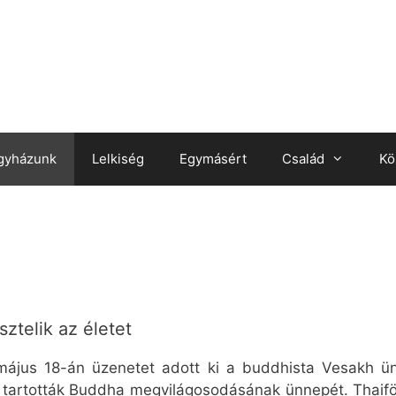
gyházunk
Lelkiség
Egymásért
Család
Kö
ztelik az életet
május 18-án üzenetet adott ki a buddhista Vesakh ün
 tartották Buddha megvilágosodásának ünnepét. Thaif