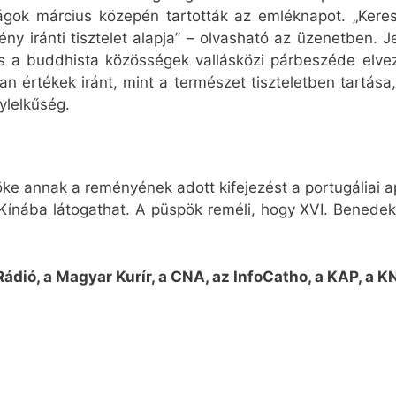
gok március közepén tartották az emléknapot. „Keresz
ény iránti tisztelet alapja” – olvasható az üzenetben. 
 és a buddhista közösségek vallásközi párbeszéde elve
 értékek iránt, mint a természet tiszteletben tartása
ylelkűség.
 annak a reményének adott kifejezést a portugáliai ap
ába látogathat. A püspök reméli, hogy XVI. Benedek 
 Rádió, a Magyar Kurír, a CNA, az InfoCatho, a KAP, a K