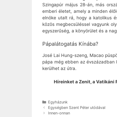
Szingapúr május 28-án, más orszá
emberi életet, amely a minden élől
elnöke utalt rá, hogy a katolikus
közös megbecsüléssel vagyunk olyan
egyszerűség, a könyörület és a nag
Pápalátogatás Kínába?
José Lai Hung-szeng, Macao püspöke
pápa még ebben az évszázadban Kín
kerülhet az útra.
Híreinket a Zenit, a Vatikáni
Kategória
Egyházunk
Egységben Szent Péter utódával
Innen-onnan