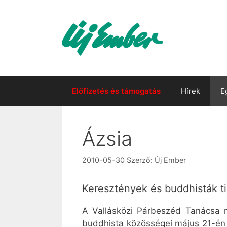
Kilépés
a
tartalomba
Előfizetés és támogatás
Hírek
E
Ázsia
2010-05-30
Szerző:
Új Ember
Keresztények és buddhisták tis
A Vallásközi Párbeszéd Tanácsa 
buddhista közösségei május 21-én