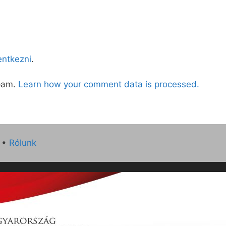
lentkezni
.
spam.
Learn how your comment data is processed.
•
Rólunk