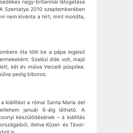
sedékes nagy-britanniai látogatása
ap. A Szentatya 2010 szeptemberében
ni nem kívánta a hírt; mint mondta,
embere óta tölti be a pápa legelső
ermekeként. Szalézi diák volt, majd
tt, két év múlva Vercelli püspöke.
múlva pedig bíboros.
kiállítást a római Santa Maria del
etlehem január 6-áig látható. A
sonyi készülődésének – a kiállítás
rszágaiból, illetve Közel- és Távol-
ból is.