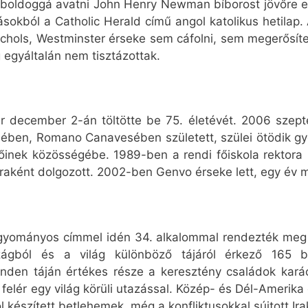
boldoggá avatni John Henry Newman bíborost jövőre e
rrásokból a Catholic Herald című angol katolikus hetil
ichols, Westminster érseke sem cáfolni, sem megerősíte
 egyáltalán nem tisztázottak.
kár december 2-án töltötte be 75. életévét. 2006 szept
lében, Romano Canavesében született, szülei ötödik gy
inek közösségébe. 1989-ben a rendi főiskola rektora le
káraként dolgozott. 2002-ben Genvo érseke lett, egy év 
agyományos címmel idén 34. alkalommal rendezték meg a 
szágból és a világ különböző tájáról érkező 165 b
inden táján értékes része a keresztény családok karác
lér egy világ körüli utazással. Közép- és Dél-Amerika o
l készített betlehemek, még a konfliktusokkal sújtott Irak