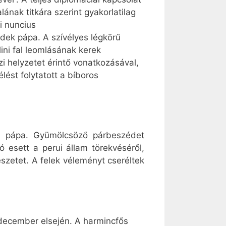
lának titkára szerint gyakorlatilag
li nuncius
dek pápa. A szívélyes légkörű
ni fal leomlásának kerek
zi helyzetet érintő vonatkozásával,
lést folytatott a bíboros
k pápa. Gyümölcsöző párbeszédet
zó esett a perui állam törekvéséről,
észetet. A felek véleményt cseréltek
 december elsején. A harmincfős