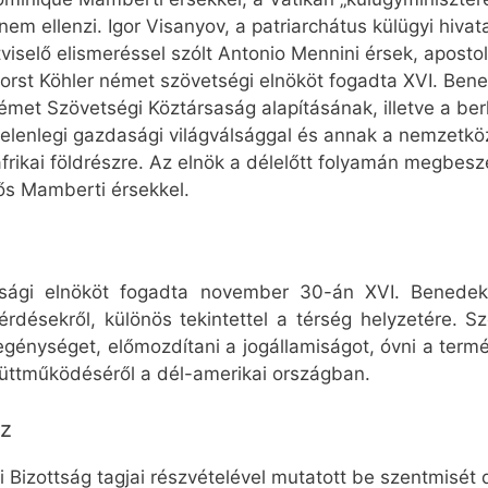
em ellenzi. Igor Visanyov, a patriarchátus külügyi hivata
ztviselő elismeréssel szólt Antonio Mennini érsek, aposto
rst Köhler német szövetségi elnököt fogadta XVI. Bene
t Szövetségi Köztársaság alapításának, illetve a berli
 jelenlegi gazdasági világválsággal és annak a nemzetkö
frikai földrészre. Az elnök a délelőtt folyamán megbeszé
lős Mamberti érsekkel.
sasági elnököt fogadta november 30-án XVI. Benede
érdésekről, különös tekintettel a térség helyzetére. S
egénységet, előmozdítani a jogállamiságot, óvni a term
üttműködéséről a dél-amerikai országban.
oz
 Bizottság tagjai részvételével mutatott be szentmisét