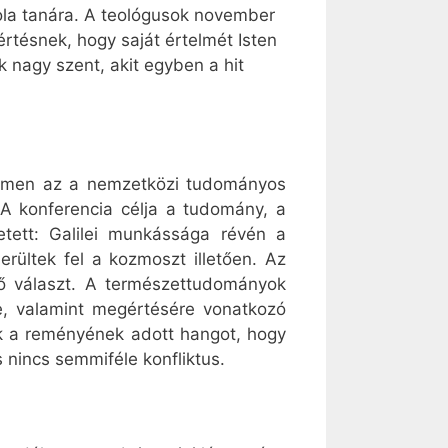
ola tanára. A teológusok november
rtésnek, hogy saját értelmét Isten
 nagy szent, akit egyben a hit
temen az a nemzetközi tudományos
 A konferencia célja a tudomány, a
etett: Galilei munkássága révén a
rültek fel a kozmoszt illetően. Az
ő választ. A természettudományok
, valamint megértésére vonatkozó
ak a reményének adott hangot, hogy
 nincs semmiféle konfliktus.