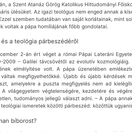
ván, a Szent Atanáz Görög Katolikus Hittudományi Főisk
áris ülésüket. Az igazi teológus nem enged annak a kísé
zzel szemben tudatában van saját korlátainak, mint sok
k voltak a pápa homíliájának főbb gondolatai.
és a teológia párbeszédéről
ember 2-án ért véget a római Pápai Lateráni Egye
-2009 – Galilei távcsövétől az evolutív kozmológiáig.
dének elmélyítése volt. A pápa üzenetében emlékezt
váltak megfigyelhetőkké. Újabb és újabb kérdések me
szt, amelyekre a puszta megfigyelés nem ad kielégít
A világegyetem végtelenségére, kezdetére és végére
tlen, tudományos jellegű választ adni. – A pápa ann
 teológiai ismeretek közötti párbeszéd: közöttük ugyanis
an bíborost?