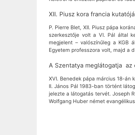
XII. Piusz kora francia kutatój
P. Pierre Blet, XII. Piusz pápa kor
szerkesztője volt a VI. Pál álta
megjelent – valószínűleg a KGB ál
Egyetem professzora volt, majd a d
A Szentatya meglátogatja az 
XVI. Benedek pápa március 18-án ke
II. János Pál 1983-ban történt láto
jelezte a látogatás tervét. Joseph
Wolfgang Huber német evangélikus