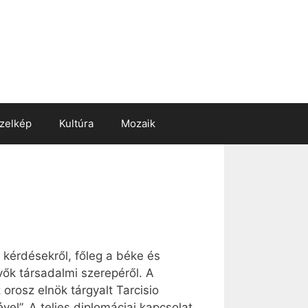
zelkép
Kultúra
Mozaik
 kérdésekről, főleg a béke és
ívők társadalmi szerepéről. A
orosz elnök tárgyalt Tarcisio
el”. A teljes diplomáciai kapcsolat