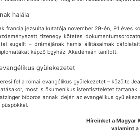
ának halála
ának francia jezsuita kutatója november 29-én, 91 éves
l kezdeményezett tizenegy kötetes dokumentumsoroza
tal sugallt – drámájának hamis állításaimak cáfolatait
iplomatákat képző Egyházi Akadémián tanított.
evangélikus gyülekezetet
resi fel a római evangélikus gyülekezetet – közölte Jea
gatásakor, most is ökumenikus istentiszteletet tartana
 Ratzinger bíboros annak idején az evangélikus gyülekez
 püspökkel.
Híreinket a Magyar Ku
valamint a