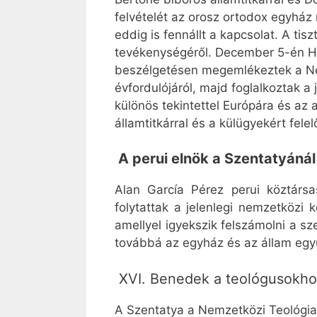
felvételét az orosz ortodox egyház n
eddig is fennállt a kapcsolat. A tis
tevékenységéről. December 5-én Ho
beszélgetésen megemlékeztek a Néme
évfordulójáról, majd foglalkoztak a
különös tekintettel Európára és az a
államtitkárral és a külügyekért fele
A perui elnök a Szentatyánál
Alan García Pérez perui köztár
folytattak a jelenlegi nemzetközi k
amellyel igyekszik felszámolni a sz
továbbá az egyház és az állam egy
XVI. Benedek a teológusokh
A Szentatya a Nemzetközi Teológiai