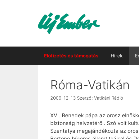
Kilépés
a
tartalomba
Előfizetés és támogatás
Hírek
E
Róma-Vatikán
2009-12-13
Szerző:
Vatikáni Rádió
XVI. Benedek pápa az orosz elnökke
biztonság helyzetéről. Szó volt kult
Szentatya megajándékozta az orosz e
Bertone bíboros államtitkárral és D