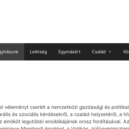
gyházunk
Lelkiség
Egymásért
Család
Kö
l véleményt cserélt a nemzetközi gazdasági és politikai
urális és szociális kérdésekről, a család helyzetéről, a h
lnököt legutóbbi enciklikájának orosz fordításával. Az 
ominique Mamberti érsekkel, a Vatikán „külügyminiszterév