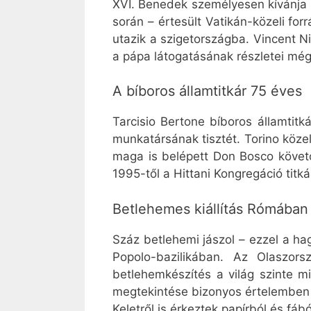
XVI. Benedek személyesen kívánja 
során – értesült Vatikán-közeli fo
utazik a szigetországba. Vincent N
a pápa látogatásának részletei még
A bíboros államtitkár 75 éves
Tarcisio Bertone bíboros államtit
munkatársának tisztét. Torino köze
maga is belépett Don Bosco követő
1995-től a Hittani Kongregáció tit
Betlehemes kiállítás Rómában
Száz betlehemi jászol – ezzel a h
Popolo-bazilikában. Az Olaszor
betlehemkészítés a világ szinte m
megtekintése bizonyos értelemben fe
Keletről is érkeztek papírból és fábó