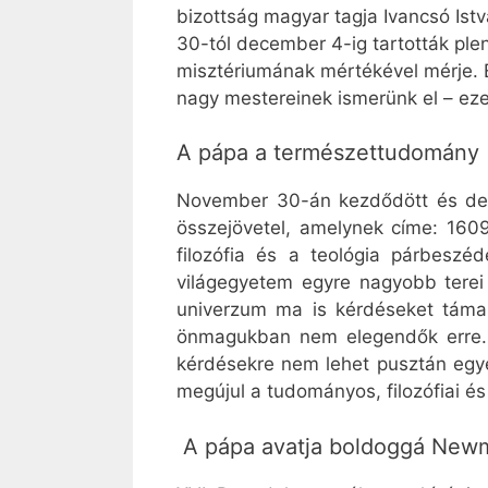
bizottság magyar tagja Ivancsó Ist
30-tól december 4-ig tartották plen
misztériumának mértékével mérje. E
nagy mestereinek ismerünk el – eze
A pápa a természettudomány 
November 30-án kezdődött és dec
összejövetel, amelynek címe: 1609
filozófia és a teológia párbeszé
világegyetem egyre nagyobb terei 
univerzum ma is kérdéseket táma
önmagukban nem elegendők erre. 
kérdésekre nem lehet pusztán egye
megújul a tudományos, filozófiai és
A pápa avatja boldoggá Newm