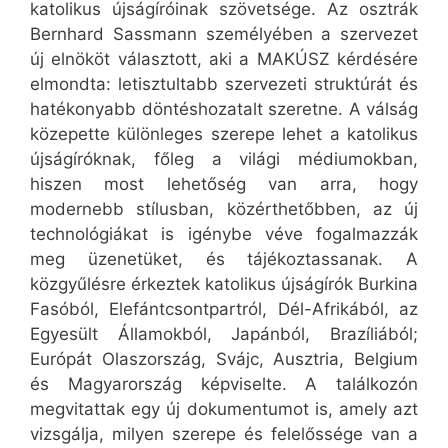
katolikus újságíróinak szövetsége. Az osztrák
Bernhard Sassmann személyében a szervezet
új elnököt választott, aki a MAKÚSZ kérdésére
elmondta: letisztultabb szervezeti struktúrát és
hatékonyabb döntéshozatalt szeretne. A válság
közepette különleges szerepe lehet a katolikus
újságíróknak, főleg a világi médiumokban,
hiszen most lehetőség van arra, hogy
modernebb stílusban, közérthetőbben, az új
technológiákat is igénybe véve fogalmazzák
meg üzenetüket, és tájékoztassanak. A
közgyűlésre érkeztek katolikus újságírók Burkina
Fasóból, Elefántcsontpartról, Dél-Afrikából, az
Egyesült Államokból, Japánból, Brazíliából;
Európát Olaszország, Svájc, Ausztria, Belgium
és Magyarország képviselte. A találkozón
megvitattak egy új dokumentumot is, amely azt
vizsgálja, milyen szerepe és felelőssége van a