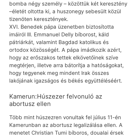
bomba négy személy – közöttük két keresztény
–életét oltotta ki, a huszonegy sebesült közül
tizenöten keresztények.
XVI. Benedek pápa üzenetben biztosította
imáiról III. Emmanuel Delly bíborost, káld
pátriárkát, valamint Bagdad katolikus és
ortodox közösségét. A pápa imádkozik azért,
hogy az erőszakos tettek elkövetőinek szíve
megtérjen, illetve arra bátorítja a hatóságokat,
hogy tegyenek meg mindent Irak összes
lakójának igazságos és békés együttéléséért.
Kamerun:Húszezer felvonuló az
abortusz ellen
Több mint húszezren vonultak fel július 11-én
Kamerunban az abortusz legalizálása ellen. A
menetet Christian Tumi bíboros, doualai érsek