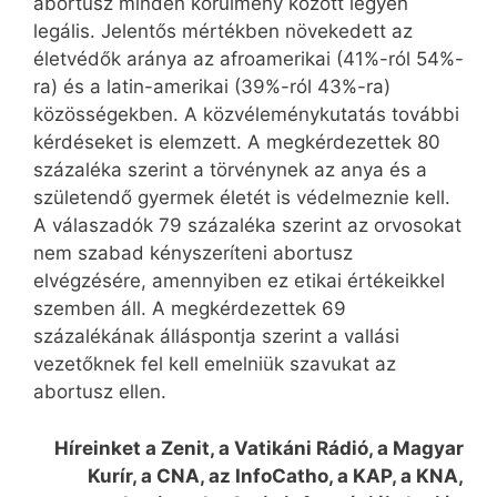
abortusz minden körülmény között legyen
legális. Jelentős mértékben növekedett az
életvédők aránya az afroamerikai (41%-ról 54%-
ra) és a latin-amerikai (39%-ról 43%-ra)
közösségekben. A közvéleménykutatás további
kérdéseket is elemzett. A megkérdezettek 80
százaléka szerint a törvénynek az anya és a
születendő gyermek életét is védelmeznie kell.
A válaszadók 79 százaléka szerint az orvosokat
nem szabad kényszeríteni abortusz
elvégzésére, amennyiben ez etikai értékeikkel
szemben áll. A megkérdezettek 69
százalékának álláspontja szerint a vallási
vezetőknek fel kell emelniük szavukat az
abortusz ellen.
Híreinket a Zenit, a Vatikáni Rádió, a Magyar
Kurír, a CNA, az InfoCatho, a KAP, a KNA,