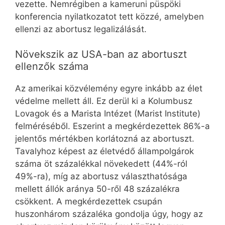
vezette. Nemrégiben a kameruni püspöki
konferencia nyilatkozatot tett közzé, amelyben
ellenzi az abortusz legalizálását.
Növekszik az USA-ban az abortuszt
ellenzők száma
Az amerikai közvélemény egyre inkább az élet
védelme mellett áll. Ez derül ki a Kolumbusz
Lovagok és a Marista Intézet (Marist Institute)
felméréséből. Eszerint a megkérdezettek 86%-a
jelentős mértékben korlátozná az abortuszt.
Tavalyhoz képest az életvédő állampolgárok
száma öt százalékkal növekedett (44%-ról
49%-ra), míg az abortusz választhatósága
mellett állók aránya 50-ről 48 százalékra
csökkent. A megkérdezettek csupán
huszonhárom százaléka gondolja úgy, hogy az