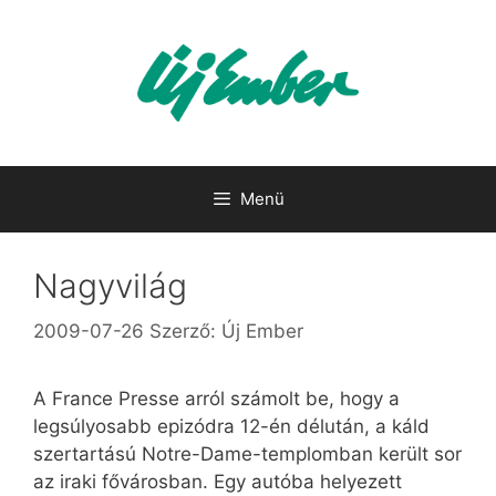
Kilépés
a
tartalomba
Menü
Nagyvilág
2009-07-26
Szerző:
Új Ember
A France Presse arról számolt be, hogy a
legsúlyosabb epizódra 12-én délután, a káld
szertartású Notre-Dame-templomban került sor
az iraki fővárosban. Egy autóba helyezett