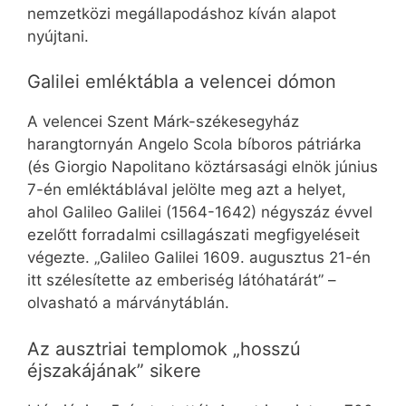
nemzetközi megállapodáshoz kíván alapot
nyújtani.
Galilei emléktábla a velencei dómon
A velencei Szent Márk-székesegyház
harangtornyán Angelo Scola bíboros pátriárka
(és Giorgio Napolitano köztársasági elnök június
7-én emléktáblával jelölte meg azt a helyet,
ahol Galileo Galilei (1564-1642) négyszáz évvel
ezelőtt forradalmi csillagászati megfigyeléseit
végezte. „Galileo Galilei 1609. augusztus 21-én
itt szélesítette az emberiség látóhatárát” –
olvasható a márványtáblán.
Az ausztriai templomok „hosszú
éjszakájának” sikere