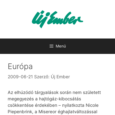
Kilépés
a
tartalomba
Menü
Európa
2009-06-21
Szerző:
Új Ember
Az elhúzódó tárgyalások során nem született
megegyezés a hajtógáz-kibocsátás
csökkentése érdekében – nyilatkozta Nicole
Piepenbrink, a Misereor éghajlatváltozással