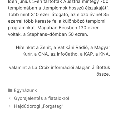
Idén június 5-én tartották Ausztria mintegy 700
templomában a „templomok hosszú éjszakáját”.
Több mint 310 ezer látogató, az előző évinél 35
ezerrel több kereste fel a különböző templomi
programokat. Magában Bécsben 130 ezren
voltak, a Stephans-dómban 50 ezren.
Híreinket a Zenit, a Vatikáni Rádió, a Magyar
Kurír, a CNA, az InfoCatho, a KAP, a KNA,
valamint a La Croix információi alapján állítottuk
össze.
Kategória
Egyházunk
Gyorsjelentés a fiatalokról
Hajdúdorogi „Forgatag”