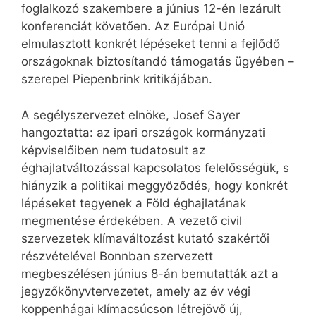
foglalkozó szakembere a június 12-én lezárult
konferenciát követően. Az Európai Unió
elmulasztott konkrét lépéseket tenni a fejlődő
országoknak biztosítandó támogatás ügyében –
szerepel Piepenbrink kritikájában.
A segélyszervezet elnöke, Josef Sayer
hangoztatta: az ipari országok kormányzati
képviselőiben nem tudatosult az
éghajlatváltozással kapcsolatos felelősségük, s
hiányzik a politikai meggyőződés, hogy konkrét
lépéseket tegyenek a Föld éghajlatának
megmentése érdekében. A vezető civil
szervezetek klímaváltozást kutató szakértői
részvételével Bonnban szervezett
megbeszélésen június 8-án bemutatták azt a
jegyzőkönyvtervezetet, amely az év végi
koppenhágai klímacsúcson létrejövő új,