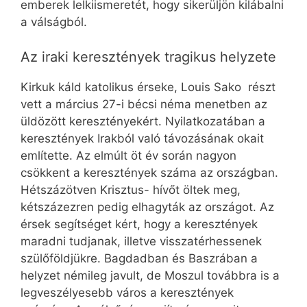
emberek lelkiismeretét, hogy sikerüljön kilábalni
a válságból.
Az iraki keresztények tragikus helyzete
Kirkuk káld katolikus érseke, Louis Sako részt
vett a március 27-i bécsi néma menetben az
üldözött keresztényekért. Nyilatkozatában a
keresztények Irakból való távozásának okait
említette. Az elmúlt öt év során nagyon
csökkent a keresztények száma az országban.
Hétszázötven Krisztus- hívőt öltek meg,
kétszázezren pedig elhagyták az országot. Az
érsek segítséget kért, hogy a keresztények
maradni tudjanak, illetve visszatérhessenek
szülőföldjükre. Bagdadban és Baszrában a
helyzet némileg javult, de Moszul továbbra is a
legveszélyesebb város a keresztények