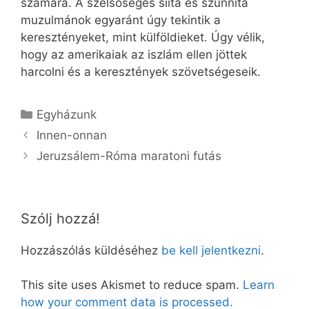
számára. A szélsőséges siíta és szunnita
muzulmánok egyaránt úgy tekintik a
keresztényeket, mint külföldieket. Úgy vélik,
hogy az amerikaiak az iszlám ellen jöttek
harcolni és a keresztények szövetségeseik.
Kategória
Egyházunk
Innen-onnan
Jeruzsálem-Róma maratoni futás
Szólj hozzá!
Hozzászólás küldéséhez
be kell jelentkezni
.
This site uses Akismet to reduce spam.
Learn
how your comment data is processed.