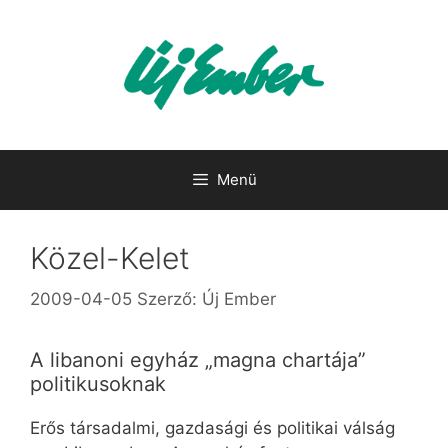
Kilépés
a
tartalomba
Menü
Közel-Kelet
2009-04-05
Szerző:
Új Ember
A libanoni egyház „magna chartája”
politikusoknak
Erős társadalmi, gazdasági és politikai válság