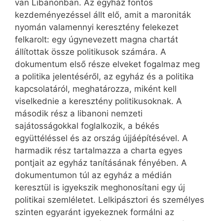
van Libanonban. Az egyház fontos
kezdeményezéssel állt elő, amit a maroniták
nyomán valamennyi keresztény felekezet
felkarolt: egy úgynevezett magna chartát
állítottak össze politikusok számára. A
dokumentum első része elveket fogalmaz meg
a politika jelentéséről, az egyház és a politika
kapcsolatáról, meghatározza, miként kell
viselkednie a keresztény politikusoknak. A
második rész a libanoni nemzeti
sajátosságokkal foglalkozik, a békés
együttéléssel és az ország újjáépítésével. A
harmadik rész tartalmazza a charta egyes
pontjait az egyház tanításának fényében. A
dokumentumon túl az egyház a médián
keresztül is igyekszik meghonosítani egy új
politikai szemléletet. Lelkipásztori és személyes
szinten egyaránt igyekeznek formálni az