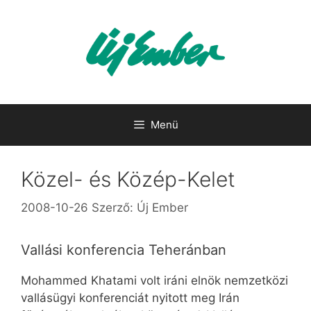
Kilépés
a
tartalomba
Menü
Közel- és Közép-Kelet
2008-10-26
Szerző:
Új Ember
Vallási konferencia Teheránban
Mohammed Khatami volt iráni elnök nemzetközi
vallásügyi konferenciát nyitott meg Irán