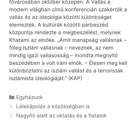
fővárosában október közepén. A Vallás a
modern világban című konferencián szakértők a
vallás és az ideológia közötti különbséget
elemezték. A kultúrák közötti párbeszéd
központja rendezte a megbeszélést, melynek
Khatami az elnöke. „Amit manapság vallásnak –
főleg iszlám vallásnak – neveznek, az nem
mindig igazi vallásosság – mondta megnyitó
beszédében a volt iráni elnök. – Élesen meg kell
különböztetni az iszlám vallást és a terroristák
iszlámista ideológiáját.” (KAP)
Kategória
Egyházunk
Lélekápolás a közösségben is
Nagyító alatt az oktatás és a fiatalok