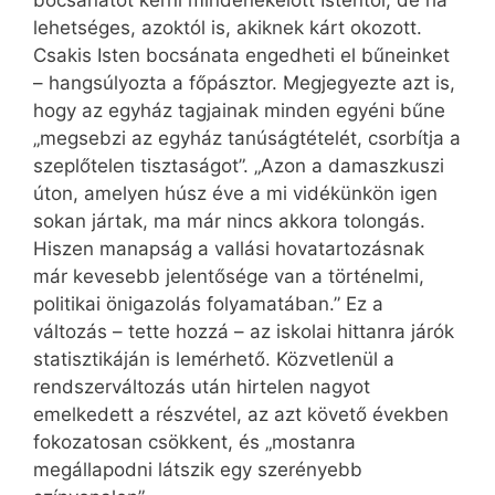
bocsánatot kérni mindenekelőtt Istentől, de ha
lehetséges, azoktól is, akiknek kárt okozott.
Csakis Isten bocsánata engedheti el bűneinket
– hangsúlyozta a főpásztor. Megjegyezte azt is,
hogy az egyház tagjainak minden egyéni bűne
„megsebzi az egyház tanúságtételét, csorbítja a
szeplőtelen tisztaságot”. „Azon a damaszkuszi
úton, amelyen húsz éve a mi vidékünkön igen
sokan jártak, ma már nincs akkora tolongás.
Hiszen manapság a vallási hovatartozásnak
már kevesebb jelentősége van a történelmi,
politikai önigazolás folyamatában.” Ez a
változás – tette hozzá – az iskolai hittanra járók
statisztikáján is lemérhető. Közvetlenül a
rendszerváltozás után hirtelen nagyot
emelkedett a részvétel, az azt követő években
fokozatosan csökkent, és „mostanra
megállapodni látszik egy szerényebb