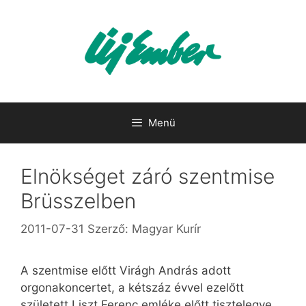
Kilépés
a
tartalomba
Menü
Elnökséget záró szentmise
Brüsszelben
2011-07-31
Szerző:
Magyar Kurír
A szentmise előtt Virágh András adott
orgonakoncertet, a kétszáz évvel ezelőtt
született Liszt Ferenc emléke előtt tisztelegve,