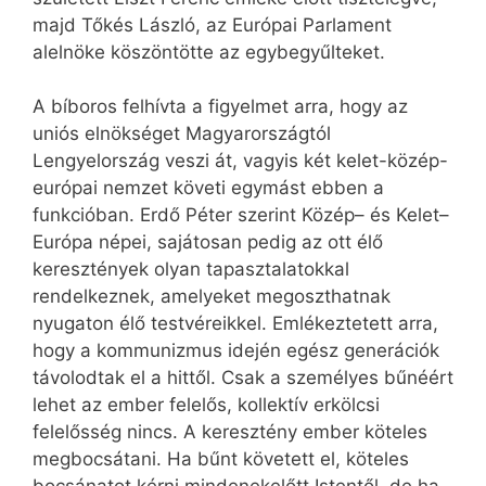
majd Tőkés László, az Európai Parlament
alelnöke köszöntötte az egybegyűlteket.
A bíboros felhívta a figyelmet arra, hogy az
uniós elnökséget Magyarországtól
Lengyelország veszi át, vagyis két kelet-közép-
európai nemzet követi egymást ebben a
funkcióban. Erdő Péter szerint Közép– és Kelet–
Európa népei, sajátosan pedig az ott élő
keresztények olyan tapasztalatokkal
rendelkeznek, amelyeket megoszthatnak
nyugaton élő testvéreikkel. Emlékeztetett arra,
hogy a kommunizmus idején egész generációk
távolodtak el a hittől. Csak a személyes bűnéért
lehet az ember felelős, kollektív erkölcsi
felelősség nincs. A keresztény ember köteles
megbocsátani. Ha bűnt követett el, köteles