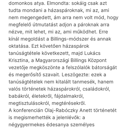
domonkos atya. Elmondta: sokáig csak azt
tudta mondani a házaspároknak, mi az, ami
nem megengedett, ám arra nem volt mód, hogy
megfelelő útmutatást adjon a pároknak arra
nézve, mit lehet, mi az, ami működhet. Erre
kínál megoldást a Billings-módszer és annak
oktatása. Ezt követően házaspárok
tanúságtétele következett, majd Lukács
Krisztina, a Magyarországi Billings Központ
vezetője megköszönte a felszólalók bátorságát
és megerősítő szavait. Leszögezte: ezek a
tanúságtételek nem kitalált tanmesék, hanem
valós történetek házaspárokról, családokról,
babákról, életekről, fájdalmakról,
megtisztulásokról, megtérésekről.
A konferencián Olaj-Rabócz­ky Anett történetét
is megismerhették a jelenlévők: a
négygyermekes édesanya személyes