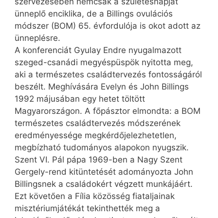
szervezésében nemcsak a születésnapját
ünneplő enciklika, de a Billings ovulációs
módszer (BOM) 65. évfordulója is okot adott az
ünneplésre.
A konferenciát Gyulay Endre nyugalmazott
szeged-csanádi megyéspüspök nyitotta meg,
aki a természetes családtervezés fontosságáról
beszélt. Meghívására Evelyn és John Billings
1992 májusában egy hetet töltött
Magyarországon. A főpásztor elmondta: a BOM
természetes családtervezés módszerének
eredményessége megkérdőjelezhetetlen,
megbízható tudományos alapokon nyugszik.
Szent VI. Pál pápa 1969-ben a Nagy Szent
Gergely-rend kitüntetését adományozta John
Billings­nek a családokért végzett munkájáért.
Ezt követően a Fília közösség fiataljainak
misztériumjátékát tekinthették meg a