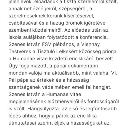
jelenlévők: előadásuk a tiszta szerelemről szólt,
annak nehézségeiről, szépségéről, a
szerelmeseknek korunk kísértéseivel,
csábításával és a hazug örömök ígéretével
szembeni küzdelmeiről. Az előadás után az
iskola aulájában folytatódott a konferencia.
Szenes István FSV plébános, a Viennay
Testvérek a Tisztuló Lelkekért közösség priorja
a Humanae vitae kezdetű enciklikáról beszélt.
Úgy fogalmazott, a pápai dokumentum
mondanivalója ma aktuálisabb, mint valaha. VI.
Pál pápa az értékek és a házasság
szentségének védelmében emeli fel hangját.
Szenes István a Humanae vitae
megjelenésének előzményeiről és fontosságáról
is szólt. Hangsúlyozta: az első és legfontosabb
lépés ahhoz, hogy a párok az enciklika
útmutatásai szerint éljék a házasságukat az,