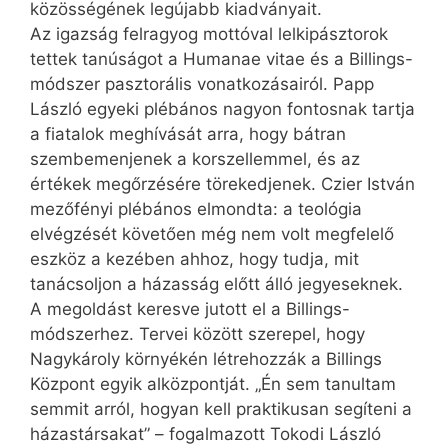
közösségének legújabb kiadványait.
Az igazság felragyog mottóval lelkipásztorok
tettek tanúságot a Humanae vitae és a Billings-
módszer pasztorális vonatkozásairól. Papp
László egyeki plébános nagyon fontosnak tartja
a fiatalok meghívását arra, hogy bátran
szembemenjenek a korszellemmel, és az
értékek megőrzésére törekedjenek. Czier István
mezőfényi plébános elmondta: a teológia
elvégzését követően még nem volt megfelelő
eszköz a kezében ahhoz, hogy tudja, mit
tanácsoljon a házasság előtt álló jegyeseknek.
A megoldást keresve jutott el a Billings-
módszerhez. Tervei között szerepel, hogy
Nagykároly környékén létrehozzák a Billings
Központ egyik alközpontját. „Én sem tanultam
semmit arról, hogyan kell praktikusan segíteni a
házastársakat” – fogalmazott Tokodi László