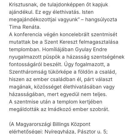
Krisztusnak, de tulajdonképpen őt kapjuk
ajándékul. Ez egy élethivatás. Isten
megajándékozottjai vagyunk” – hangsúlyozta
Tima Renáta.
A konferencia végén kon­ce­lebrált szentmisét
mutattak be a Szent Kereszt felmagasztalása
templomban. Homíliájában Gyulay Endre
nyugalmazott püspök a házasság szentségének
fontosságáról beszélt. Úgy fogalmazott, a
Szentháromság tükörképe a földön a család,
hiszen az ember családban él, párt választ
magának, közösséget élethivatásában vagy
házasságában, mert egyedül nem teljes.
A szentmise után a templom kertjében
megáldották az Imádkozó ember szobrát.
(A Magyarországi Billings Központ
elérhetőségei: Nyíregyháza, Pásztor u. 5;