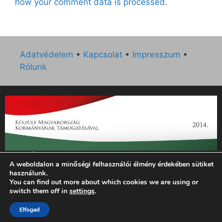
how your comment data is processed.
Adatvédelem
•
Kapcsolat
•
Impresszum
•
Rólunk
„Az Új Ember katolikus hetilap 2014. évi működésének
A weboldalon a minőségi felhasználói élmény érdekében sütiket
támogatását az EGYH-KCP-14-P-0121 sz. támogatási
használunk.
szerződés keretében 3 000 000 Ft összegben támogatta az
You can find out more about which cookies we are using or
Emberi Erőforrások Minisztériuma.”
switch them off in
settings
.
Elfogad
© 2026 Magyar Kurír - Új Ember
• Készült
GeneratePress