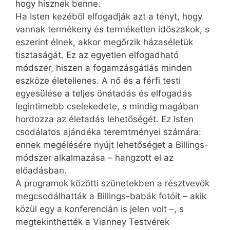
hogy hisznek benne.
Ha Isten kezéből elfogadják azt a tényt, hogy
vannak termékeny és terméketlen időszakok, s
eszerint élnek, akkor megőrzik házaséletük
tisztaságát. Ez az egyetlen elfogadható
módszer, hiszen a fogamzásgátlás minden
eszköze életellenes. A nő és a férfi testi
egyesülése a teljes önátadás és elfogadás
legintimebb cselekedete, s mindig magában
hordozza az életadás lehetőségét. Ez Isten
csodálatos ajándéka teremtményei számára:
ennek megélésére nyújt lehetőséget a Billings-
módszer alkalmazása – hangzott el az
előadásban.
A programok közötti szünetekben a résztvevők
megcsodálhatták a Billings-babák fotóit – akik
közül egy a konferencián is jelen volt –, s
megtekinthették a Vianney Testvérek