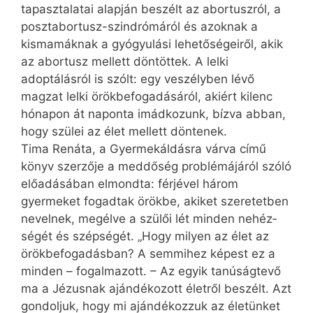
tapasztalatai alapján beszélt az abortuszról, a
posztabortusz-szindrómáról és azoknak a
kismamáknak a gyógyulási lehetőségeiről, akik
az abortusz mellett döntöttek. A lelki
adoptálásról is szólt: egy veszélyben lévő
magzat lelki örökbefogadásáról, akiért kilenc
hónapon át naponta imádkozunk, bízva abban,
hogy szülei az élet mellett döntenek.
Tima Renáta, a Gyermekáldásra várva című
könyv szerzője a meddőség problémájáról szóló
előadásában elmondta: férjével három
gyermeket fogadtak örökbe, akiket szeretetben
nevelnek, megélve a szülői lét minden nehéz­
ségét és szépségét. „Hogy milyen az élet az
örökbefogadásban? A semmihez képest ez a
minden – fogalmazott. – Az egyik tanúságtevő
ma a Jézusnak ajándékozott életről beszélt. Azt
gondoljuk, hogy mi ajándékozzuk az életünket