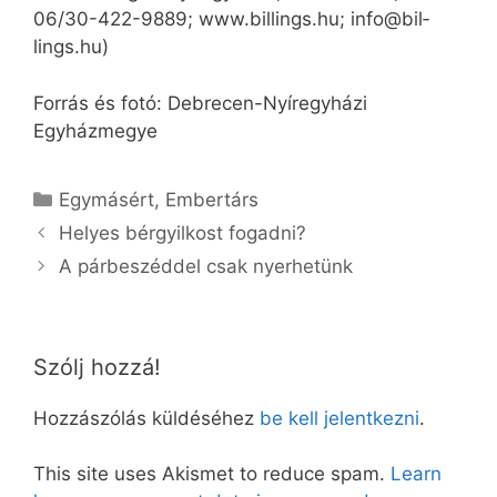
06/30-422-9889; www.billings.hu; info@­bil­
lings.­­hu)
Forrás és fotó: Debrecen-Nyíregyházi
Egyházmegye
Kategória
Egymásért
,
Embertárs
Helyes bérgyilkost fogadni?
A párbeszéddel csak nyerhetünk
Szólj hozzá!
Hozzászólás küldéséhez
be kell jelentkezni
.
This site uses Akismet to reduce spam.
Learn