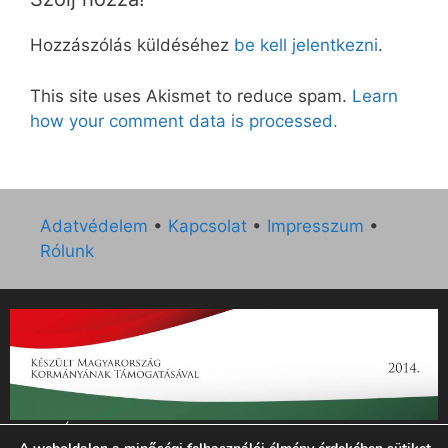
Hozzászólás küldéséhez
be kell jelentkezni
.
This site uses Akismet to reduce spam.
Learn
how your comment data is processed.
Adatvédelem
•
Kapcsolat
•
Impresszum
•
Rólunk
„Az Új Ember katolikus hetilap 2014. évi működésének