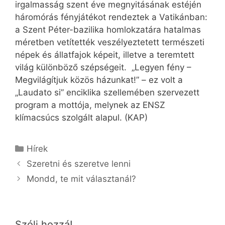
irgalmasság szent éve megnyitásának estéjén
háromórás fényjátékot rendeztek a Vatikánban:
a Szent Péter-bazilika homlokzatára hatalmas
méretben vetítették veszélyeztetett természeti
népek és állatfajok képeit, illetve a teremtett
világ különböző szépségeit. „Legyen fény –
Megvilágítjuk közös házunkat!” – ez volt a
„Laudato si” enciklika szellemében szervezett
program a mottója, melynek az ENSZ
klímacsúcs szolgált alapul. (KAP)
Kategória
Hírek
Szeretni és szeretve lenni
Mondd, te mit választanál?
Szólj hozzá!