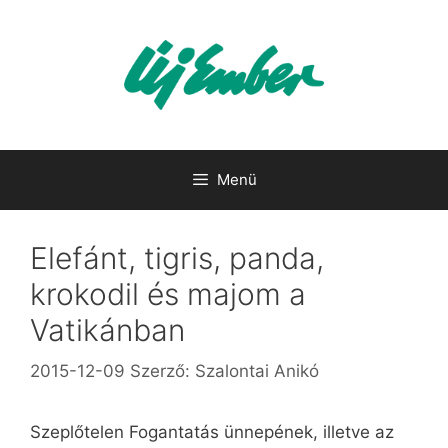
Kilépés
a
tartalomba
Menü
Elefánt, tigris, panda,
krokodil és majom a
Vatikánban
2015-12-09
Szerző:
Szalontai Anikó
Szeplőtelen Fogantatás ünnepének, illetve az