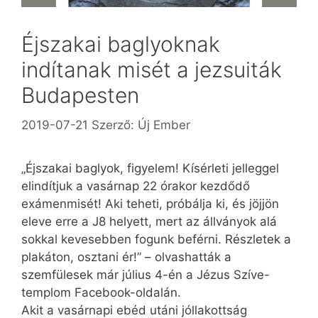
Éjszakai baglyoknak
indítanak misét a jezsuiták
Budapesten
2019-07-21
Szerző:
Új Ember
„Éjszakai baglyok, figyelem! Kísérleti jelleggel
elindítjuk a vasárnap 22 órakor kezdődő
exámenmisét! Aki teheti, próbálja ki, és jöjjön
eleve erre a J8 helyett, mert az állványok alá
sokkal kevesebben fogunk beférni. Részletek a
plakáton, osztani ér!” – olvashatták a
szemfülesek már július 4-én a Jézus Szíve-
templom Facebook-oldalán.
Akit a vasárnapi ebéd utáni jóllakottság