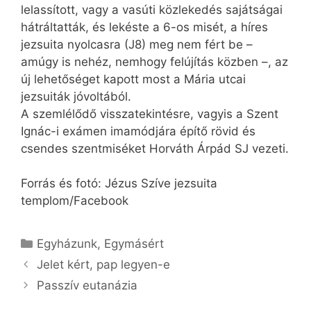
lelassított, vagy a vasúti közlekedés sajátságai
hátráltatták, és lekéste a 6-os misét, a híres
jezsuita nyolcasra (J8) meg nem fért be –
amúgy is nehéz, nemhogy felújítás közben –, az
új lehetőséget kapott most a Mária utcai
jezsuiták jóvoltából.
A szemlélődő visszatekintésre, vagyis a Szent
Ignác-i exámen imamódjára építő rövid és
csendes szentmiséket Horváth Árpád SJ vezeti.
Forrás és fotó: Jézus Szíve jezsuita
templom/Facebook
Kategória
Egyházunk
,
Egymásért
Jelet kért, pap legyen-e
Passzív eutanázia