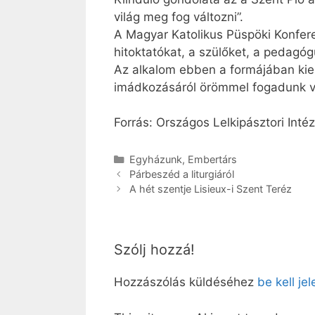
világ meg fog változni”.
A Magyar Katolikus Püspöki Konfere
hitoktatókat, a szülőket, a pedagó
Az alkalom ebben a formájában kie
imádkozásáról örömmel fogadunk vi
Forrás: Országos Lelkipásztori Inté
Kategória
Egyházunk
,
Embertárs
Párbeszéd a liturgiáról
A hét szentje Lisieux-i Szent Teréz
Szólj hozzá!
Hozzászólás küldéséhez
be kell je