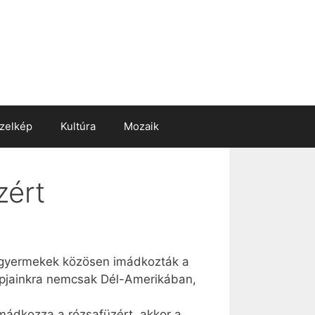
zelkép
Kultúra
Mozaik
zért
 gyermekek közösen imádkozták a
Napjainkra nemcsak Dél-Amerikában,
imádkozza a rózsafüzért, akkor a