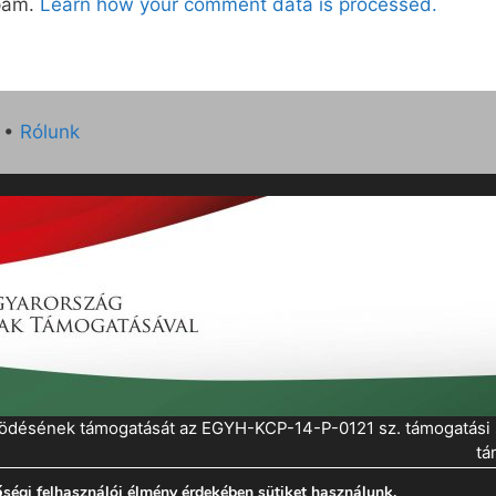
spam.
Learn how your comment data is processed.
•
Rólunk
működésének támogatását az EGYH-KCP-14-P-0121 sz. támogatás
tá
ségi felhasználói élmény érdekében sütiket használunk.