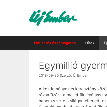
Kilépés
a
tartalomba
Előfizetés és támogatás
Hírek
E
Egymillió gyer
2018-09-30
Szerző:
Új Ember
A kezdeményezés keresztény közös
rózsafüzért, a mellettük lévő assz
hanem szerte a világon elterjedt 
Kiinduló gondolata az a Szent Pio 