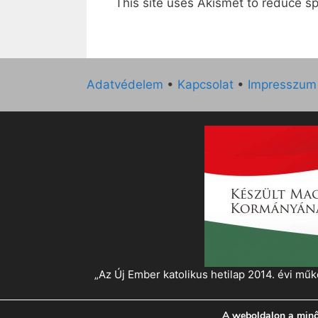
This site uses Akismet to reduce 
Adatvédelem
•
Kapcsolat
•
Impresszum
„Az Új Ember katolikus hetilap 2014. évi 
A weboldalon a minő