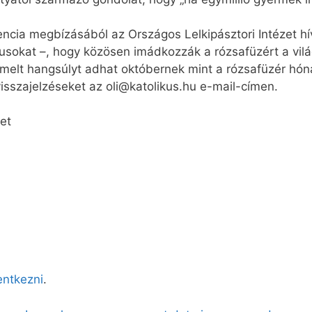
ncia megbízásából az Országos Lelkipásztori Intézet hív
gusokat –, hogy közösen imádkozzák a rózsafüzért a vilá
melt hangsúlyt adhat októbernek mint a rózsafüzér hón
sszajelzéseket az oli@katolikus.hu e-mail-címen.
zet
lentkezni
.