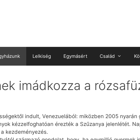
gyházunk
Lelkiség
Egymásért
Család
Kö
mek imádkozza a rózsafü
ségektől indult, Venezuelából: miközben 2005 nyarán
onyok kézzelfoghatóan érezték a Szűzanya jelenlétét. 
ez a kezdeményezés.
atyától származó gondolat, hogy „ha egymillió gyermek 