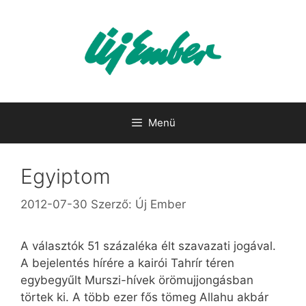
Kilépés
a
tartalomba
Menü
Egyiptom
2012-07-30
Szerző:
Új Ember
A választók 51 százaléka élt szavazati jogával.
A bejelentés hírére a kairói Tahrír téren
egybegyűlt Murszi-hívek örömujjongásban
törtek ki. A több ezer fős tömeg Allahu akbár