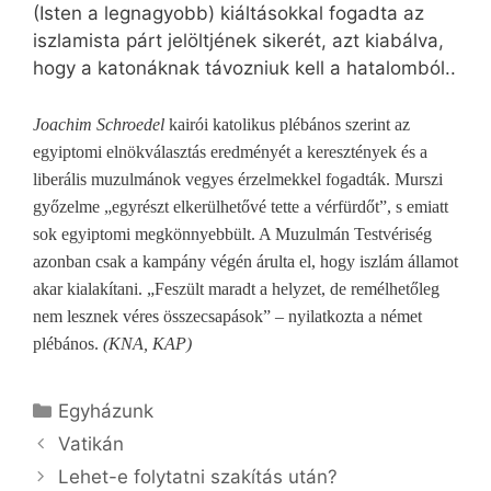
(Isten a legnagyobb) kiáltásokkal fogadta az
iszlamista párt jelöltjének sikerét, azt kiabálva,
hogy a katonáknak távozniuk kell a hatalomból..
Joachim Schroedel
kairói katolikus plébános szerint az
egyiptomi elnökválasztás eredményét a keresztények és a
liberális muzulmánok vegyes érzelmekkel fogadták. Murszi
győzelme „egyrészt elkerülhetővé tette a vérfürdőt”, s emiatt
sok egyiptomi megkönnyebbült. A Muzulmán Testvériség
azonban csak a kampány végén árulta el, hogy iszlám államot
akar kialakítani. „Feszült maradt a helyzet, de remélhetőleg
nem lesznek véres összecsapások” – nyilatkozta a német
plébános.
(KNA, KAP)
Kategória
Egyházunk
Vatikán
Lehet-e folytatni szakítás után?