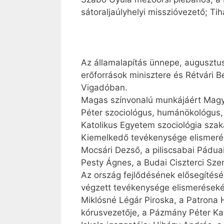
sátoraljaúlyhelyi misszióvezető; Ti
Az államalapítás ünnepe, augusztus
erőforrások minisztere és Rétvári 
Vigadóban.
Magas színvonalú munkájáért Magyar
Péter szociológus, humánökológus,
Katolikus Egyetem szociológia szak
Kiemelkedő tevékenysége elismerés
Mocsári Dezső, a piliscsabai Pádua
Pesty Ágnes, a Budai Ciszterci Sze
Az ország fejlődésének elősegítés
végzett tevékenysége elismerésekén
Miklósné Légár Piroska, a Patrona 
kórusvezetője, a Pázmány Péter Kat