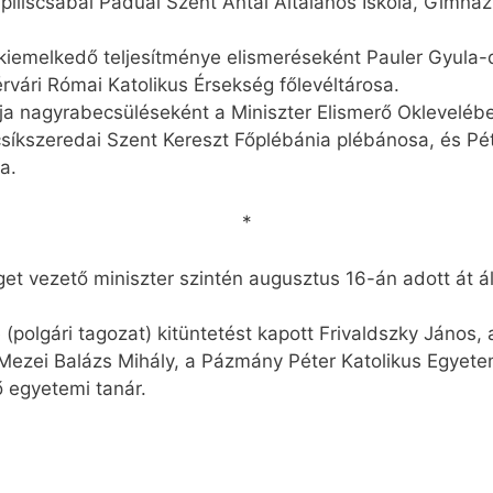
 piliscsabai Páduai Szent Antal Általános Iskola, Gimná
t kiemelkedő teljesítménye elismeréseként Pauler Gyula-
vári Római Katolikus Érsekség főlevéltárosa.
a nagyrabecsüléseként a Miniszter Elismerő Okleveléb
csíkszeredai Szent Kereszt Főplébánia plébánosa, és Pét
a.
*
et vezető miniszter szintén augusztus 16-án adott át ál
 (polgári tagozat) kitüntetést kapott Frivaldszky János
ezei Balázs Mihály, a Pázmány Péter Katolikus Egyetem 
ő egyetemi tanár.