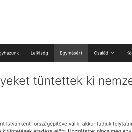
gyházunk
Lelkiség
Egymásért
Család
Kö
yeket tüntettek ki nemz
t Istvánként” országépítővé válik, akkor tudjuk folytatni
a kitüntetések átadása előtt. Hozzátette: nincs még e