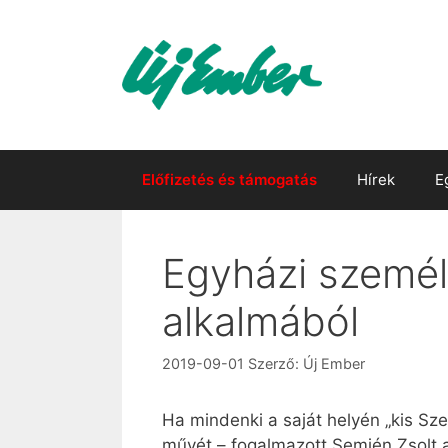
Kilépés
a
tartalomba
Előfizetés és támogatás
Hírek
E
Egyházi személ
alkalmából
2019-09-01
Szerző:
Új Ember
Ha mindenki a saját helyén „kis Szen
művét – fogalmazott Semjén Zsolt 