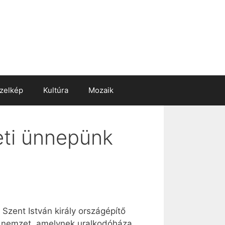
zelkép
Kultúra
Mozaik
eti ünnepünk
 Szent István király országépítő
gy nemzet, amelynek uralkodóháza