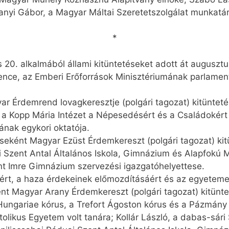
hanyi Gábor, a Magyar Máltai Szeretetszolgálat munkatá
*
 20. alkalmából állami kitüntetéseket adott át augusztu
Bence, az Emberi Erőforrások Minisztériumának parlament
 Érdemrend lovagkeresztje (polgári tagozat) kitünteté
 a Kopp Mária Intézet a Népesedésért és a Családokért 
ának egykori oktatója.
eként Magyar Ezüst Érdemkereszt (polgári tagozat) kit
i Szent Antal Általános Iskola, Gimnázium és Alapfokú M
nt Imre Gimnázium szervezési igazgatóhelyettese.
éért, a haza érdekeinek előmozdításáért és az egyeteme
t Magyar Arany Érdemkereszt (polgári tagozat) kitünte
Hungariae kórus, a Trefort Ágoston kórus és a Pázmány 
olikus Egyetem volt tanára; Kollár László, a dabas-sári