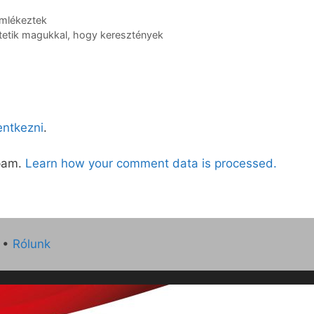
emlékeztek
itetik magukkal, hogy keresztények
lentkezni
.
spam.
Learn how your comment data is processed.
•
Rólunk