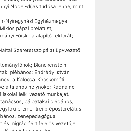
nnyi Nobel-díjas tudósa lenne, mint
cen-Nyíregyházi Egyházmegye
Miklós pápai prelátust,
mányi Főiskola alapító rektorát;
Máltai Szeretetszolgálat ügyvezető
rtományfőnök; Blanckenstein
taki plébános; Endrédy István
ános, a Kalocsa-Kecskeméti
e általános helynöke; Radnainé
iskolai lelki vezető munkáját.
 tanácsos, pálpatakai plébános;
egyfoki premontrei prépostprelátus;
lébános, zenepedagógus,
 és migrációért felelős vezetője;
ló piarista szerzetes,