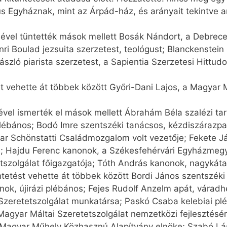
us Egyháznak, mint az Árpád-ház, és arányait tekintve a
ével tüntették mások mellett Bosák Nándort, a Debre
Boulad jezsuita szerzetest, teológust; Blancken­stein 
szló piarista szerzetest, a Sapientia Szerzetesi Hittudo
.
t vehette át többek között Győri-Dani Lajos, a Magyar 
vel ismerték el mások mellett Ábrahám Béla szalézi ta
lébános; Bodó Imre szentszéki tanácsos, kézdiszárazpa
ar Schönstatti Családmozgalom volt vezetője; Fekete J
 Hajdu Ferenc kanonok, a Székesfehérvári Egyházmegy
tszolgálat főigazgatója; Tóth András kanonok, nagykátai 
etést vehette át többek között Bordi János szentszéki
ok, újirázi plébános; Fejes Rudolf Anzelm apát, váradh
i Szeretetszolgálat munkatársa; Paskó Csaba kelebiai p
agyar Máltai Szeretetszolgálat nemzetközi fejlesztésért
Magyar Műhely Közhasznú Alapítvány elnöke; Szabó Lász