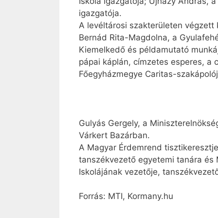
Iskola igazgatója; Ujházy András, a
igazgatója.
A levéltárosi szakterületen végzet
Bernád Rita-Magdolna, a Gyulafehér
Kiemelkedő és példamutató munkáj
pápai káplán, címzetes esperes, a 
Főegyházmegye Caritas-szakápolój
Gulyás Gergely, a Miniszterelnökség
Várkert Bazárban.
A Magyar Érdemrend tisztikeresztje
tanszékvezető egyetemi tanára és M
Iskolájának vezetője, tanszékvezet
Forrás: MTI, Kormany.hu