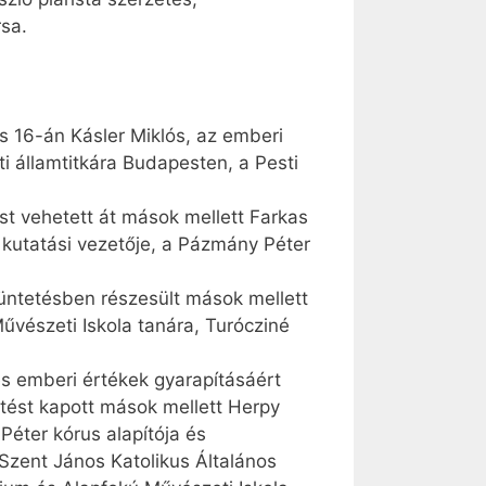
rsa.
s 16-án Kásler Miklós, az emberi
i államtitkára Budapesten, a Pesti
st vehetett át mások mellett Farkas
kutatási vezetője, a Pázmány Péter
üntetésben részesült mások mellett
űvészeti Iskola tanára, Turócziné
s emberi értékek gyarapításáért
tést kapott mások mellett Herpy
Péter kórus alapítója és
 Szent János Katolikus Általános