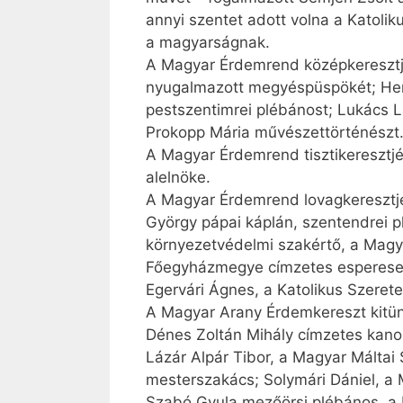
annyi szentet adott volna a Katolik
a magyarságnak.
A Magyar Érdemrend középkeresztj
nyugalmazott megyéspüspökét; Henri 
pestszentimrei plébánost; Lukács Lá
Prokopp Mária művészettörténészt
A Magyar Érdemrend tisztikeresztjé
alelnöke.
A Magyar Érdemrend lovagkeresztjé
György pápai káplán, szentendrei p
környezetvédelmi szakértő, a Magy
Főegyházmegye címzetes esperese;
Egervári Ágnes, a Katolikus Szerete
A Magyar Arany Érdemkereszt kitünt
Dénes Zoltán Mihály címzetes kanon
Lázár Alpár Tibor, a Magyar Málta
mesterszakács; Solymári Dániel, a M
Szabó Gyula mezőörsi plébános, a 