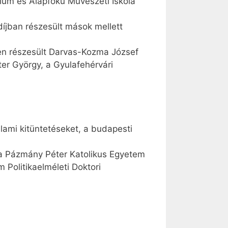
zium és Alapfokú Művészeti Iskola
díjban részesült mások mellett
en részesült Darvas-Kozma József
er György, a Gyulafehérvári
lami kitüntetéseket, a budapesti
, a Pázmány Péter Katolikus Egyetem
Politikaelméleti Doktori