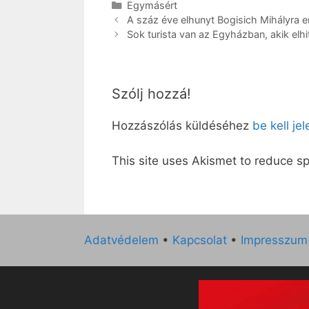
Kategória
Egymásért
A száz éve elhunyt Bogisich Mihályra 
Sok turista van az Egyházban, akik elh
Szólj hozzá!
Hozzászólás küldéséhez
be kell je
This site uses Akismet to reduce 
Adatvédelem
•
Kapcsolat
•
Impresszum