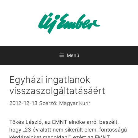
Kilépés
a
tartalomba
Menü
Egyházi ingatlanok
visszaszolgáltatásáért
2012-12-13
Szerző:
Magyar Kurír
Tőkés László, az EMNT elnöke arról beszélt,
hogy „23 év alatt nem sikerült elemi fontosságú
kérdéseinket megoldani”, ezért az EMNT