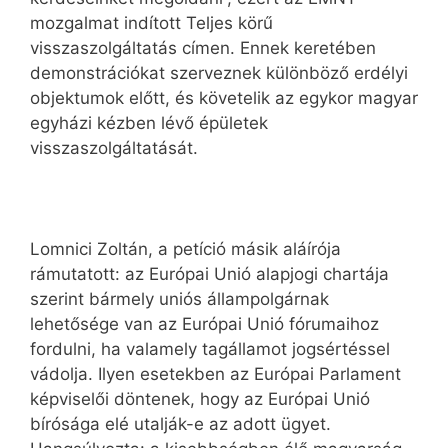
mozgalmat indított Teljes körű
visszaszolgáltatás címen. Ennek keretében
demonstrációkat szerveznek különböző erdélyi
objektumok előtt, és követelik az egykor magyar
egyházi kézben lévő épületek
visszaszolgáltatását.
Lomnici Zoltán, a petíció másik aláírója
rámutatott: az Európai Unió alapjogi chartája
szerint bármely uniós állampolgárnak
lehetősége van az Európai Unió fórumaihoz
fordulni, ha valamely tagállamot jogsértéssel
vádolja. Ilyen esetekben az Európai Parlament
képviselői döntenek, hogy az Európai Unió
bírósága elé utalják-e az adott ügyet.