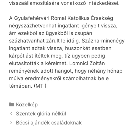
visszaállamosítására vonatkozó intézkedései.
A Gyulafehérvári Római Katolikus Érsekség
négyszázhetvenhat ingatlant igényelt vissza,
ám ezekből az ügyekből is csupán
százhatvanhat zárult le idáig. Százharmincnégy
ingatlant adtak vissza, huszonkét esetben
kárpótlást ítéltek meg, tíz ügyben pedig
elutasították a kérelmet. Lomnici Zoltán
reményének adott hangot, hogy néhány hónap
múlva eredményekről számolhatnak be e
témában. (MTI)
Kategória
Közelkép
Szentek glória nélkül
Bécsi ajándék családoknak