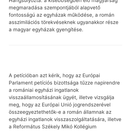
Hangsúlyozta: a kisebbségben élő magyarság
megmaradása szempontjából alapvető
fontosságú az egyházak működése, a román
asszimilációs törekvéseknek ugyanakkor része
a magyar egyházak gyengítése.
A petícióban azt kérik, hogy az Európai
Parlament petíciós bizottsága tűzze napirendre
a romániai egyházi ingatlanok
visszaállamosításának ügyét, illetve vizsgálja
meg, hogy az Európai Unió jogrendszerével
összeegyeztethetők-e a román államnak az
egyházi ingatlanok visszaszolgáltatására, illetve
a Református Székely Mikó Kollégium