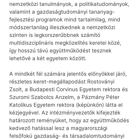
nemzetközi tanulmányok, a politikatudományok,
valamint a gazdaságtudományi tananyag-
fejlesztési programok mind tartalmilag, mind
módszertanilag illeszkednek a nemzetközi
szinten is legkorszerűbbnek számító
multidiszciplináris megközelítés keretei közé,
így hosszú távú együttműködést tesznek
lehetővé a két egyetem között.
A mindkét fél számára jelentős előnyökkel járó,
részletes keret-megállapodást Rostoványi
Zsolt, a Budapesti Corvinus Egyetem rektora és
Szuromi Szabolcs Anzelm, a Pázmány Péter
Katolikus Egyetem rektora (képünkön) látta el
kézjegyével. Az intézményvezetők kifejezték
határozott reményüket, hogy az együttműködés
kedvező hatással lesz a magyarországi
felsőfokú gazdaság- és társadalomtudományi