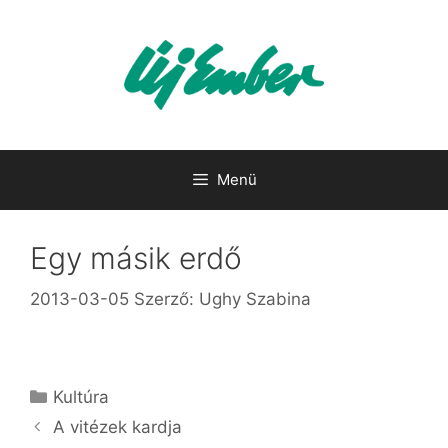
Kilépés
a
tartalomba
Menü
Egy másik erdő
2013-03-05
Szerző:
Ughy Szabina
Kategória
Kultúra
A vitézek kardja