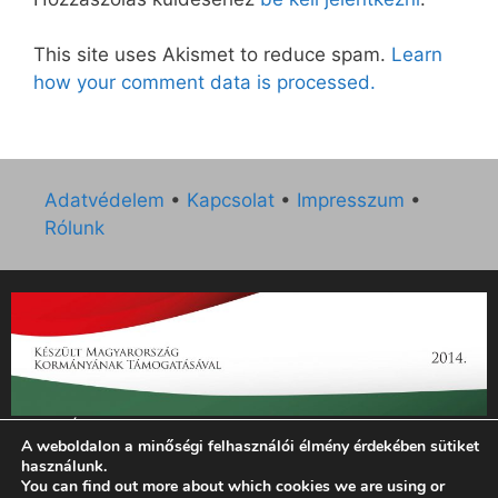
This site uses Akismet to reduce spam.
Learn
how your comment data is processed.
Adatvédelem
•
Kapcsolat
•
Impresszum
•
Rólunk
„Az Új Ember katolikus hetilap 2014. évi működésének
A weboldalon a minőségi felhasználói élmény érdekében sütiket
támogatását az EGYH-KCP-14-P-0121 sz. támogatási
használunk.
szerződés keretében 3 000 000 Ft összegben támogatta az
You can find out more about which cookies we are using or