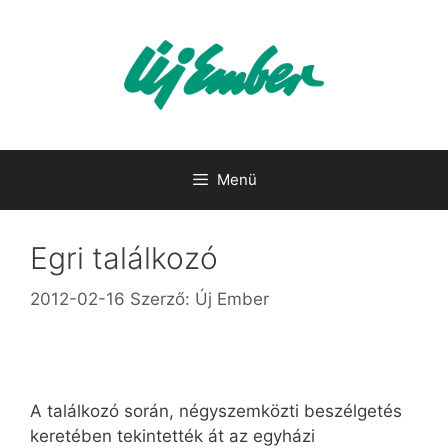
Kilépés
a
tartalomba
Menü
Egri találkozó
2012-02-16
Szerző:
Új Ember
A találkozó során, négyszemközti beszélgetés
keretében tekintették át az egyházi