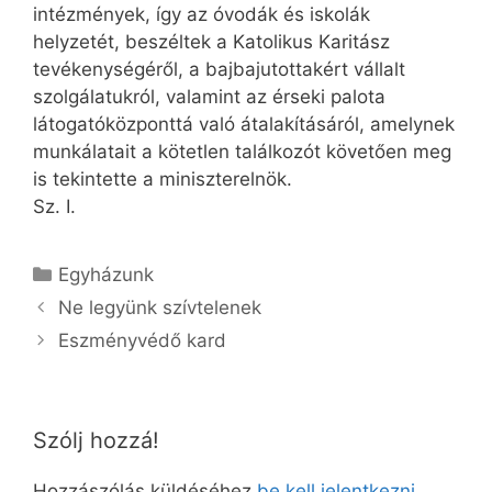
intézmények, így az óvodák és iskolák
helyzetét, beszéltek a Katolikus Karitász
tevékenységéről, a bajbajutottakért vállalt
szolgálatukról, valamint az érseki palota
látogatóközponttá való átalakításáról, amelynek
munkálatait a kötetlen találkozót követően meg
is tekintette a miniszterelnök.
Sz. I.
Kategória
Egyházunk
Ne legyünk szívtelenek
Eszményvédő kard
Szólj hozzá!
Hozzászólás küldéséhez
be kell jelentkezni
.