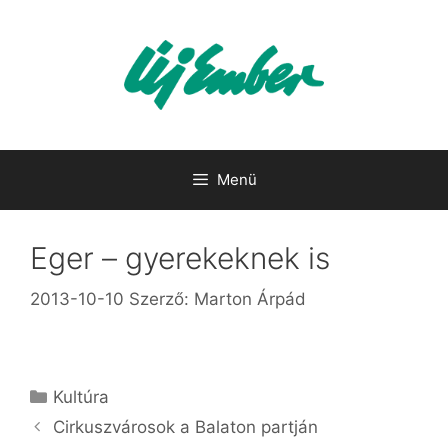
Kilépés
a
tartalomba
Menü
Eger – gyerekeknek is
2013-10-10
Szerző:
Marton Árpád
Kategória
Kultúra
Cirkuszvárosok a Balaton partján