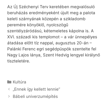
Az Új Széchenyi Terv keretében megvalósuló
beruházás eredményeként újult meg a palota
keleti szárnyának közepén a szikladomb
peremére könyöklő, nyolcszögű
szentélyzáródású, kétemeletes kápolna is. A
XVI. századi kis templomot – a vár ünnepélyes
átadása előtt tíz nappal, augusztus 20-án –
Palánki Ferenc egri segédpüspök szentelte fel
Nagy Lajos lánya, Szent Hedvig lengyel királynő
tiszteletére.
Kategória
Kultúra
„Ennek így kellett lennie”
Bábeli univerzumépítés