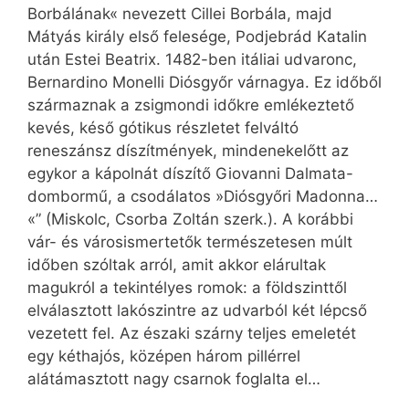
Borbálának« nevezett Cillei Borbála, majd
Mátyás király első felesége, Podjebrád Katalin
után Estei Beatrix. 1482-ben itáliai udvaronc,
Bernardino Monelli Diósgyőr várnagya. Ez időből
származnak a zsigmondi időkre emlékeztető
kevés, késő gótikus részletet felváltó
reneszánsz díszítmények, mindenekelőtt az
egykor a kápolnát díszítő Giovanni Dalmata-
dombormű, a csodálatos »Diósgyőri Madonna…
«” (Miskolc, Csorba Zoltán szerk.). A korábbi
vár- és városismertetők természetesen múlt
időben szóltak arról, amit akkor elárultak
magukról a tekintélyes romok: a földszinttől
elválasztott lakószintre az udvarból két lépcső
vezetett fel. Az északi szárny teljes emeletét
egy kéthajós, középen három pillérrel
alátámasztott nagy csarnok foglalta el…