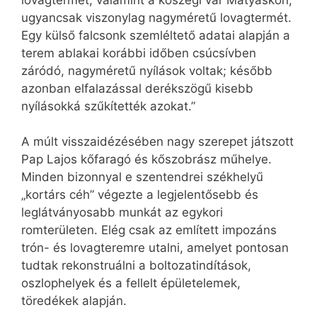
ugyancsak viszonylag nagyméretű lovagtermét.
Egy külső falcsonk szemléltető adatai alapján a
terem ablakai korábbi időben csúcsívben
záródó, nagyméretű nyílások voltak; később
azonban elfalazással derékszögű kisebb
nyílásokká szűkítették azokat.”
A múlt visszaidézésében nagy szerepet játszott
Pap Lajos kőfaragó és kőszobrász műhelye.
Minden bizonnyal e szentendrei székhelyű
„kortárs céh” végezte a legjelentősebb és
leglátványosabb munkát az egykori
romterületen. Elég csak az említett impozáns
trón- és lovagteremre utalni, amelyet pontosan
tudtak rekonstruálni a boltozatindítások,
oszlophelyek és a fellelt épületelemek,
töredékek alapján.