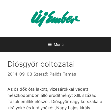
Kilépés
a
tartalomba
Menü
Diósgyőr boltozatai
2014-09-03
Szerző:
Pallós Tamás
Az ősidők óta lakott, vizesárokkal védett
mészkődombon álló erődítményt XIII. századi
írások említik először. Diósgyőr nagy korszaka a
királyoké és királynéké: „Nagy Lajos király