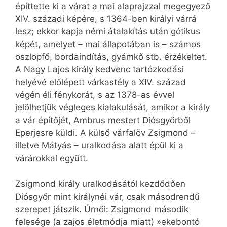
építtette ki a várat a mai alaprajzzal megegyező
XIV. századi képére, s 1364-ben királyi várrá
lesz; ekkor kapja némi átalakítás után gótikus
képét, amelyet – mai állapotában is – számos
oszlopfő, bordaindítás, gyámkő stb. érzékeltet.
A Nagy Lajos király kedvenc tartózkodási
helyévé előlépett várkastély a XIV. század
végén éli fénykorát, s az 1378-as évvel
jelölhetjük végleges kialakulását, amikor a király
a vár építőjét, Ambrus mestert Diósgyőrből
Eperjesre küldi. A külső várfalöv Zsigmond –
illetve Mátyás – uralkodása alatt épül ki a
várárokkal együtt.
Zsigmond király uralkodásától kezdődően
Diósgyőr mint királynéi vár, csak másodrendű
szerepet játszik. Úrnői: Zsigmond második
felesége (a zajos életmódja miatt) »ekebontó