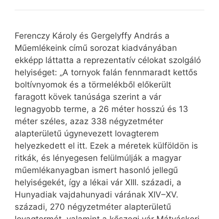
Ferenczy Károly és Gergelyffy András a
Műemlékeink című sorozat kiadványában
ekképp láttatta a reprezentatív célokat szolgáló
helyiséget: „A tornyok falán fennmaradt kettős
boltívnyomok és a törmelékből előkerült
faragott kövek tanúsága szerint a vár
legnagyobb terme, a 26 méter hosszú és 13
méter széles, azaz 338 négyzetméter
alapterületű úgynevezett lovagterem
helyezkedett el itt. Ezek a méretek külföldön is
ritkák, és lényegesen felülmúlják a magyar
műemlékanyagban ismert hasonló jellegű
helyiségekét, így a lékai vár XIII. századi, a
Hunyadiak vajdahunyadi várának XIV–XV.
századi, 270 négyzetméter alapterületű
lovagtermét, valamint a kőszegi vár Mátyáskori,