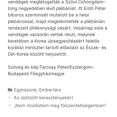
vendégek meglátogatták a Szöul Cshong­dam-
tong negyedében lévő plébániát. Itt Erdő Péter
bíboros szentmisét mutatott be a helyi
plébánossal, majd megtekintették a plébánián
rendezett jótékonysági vásárt. Vasárnap este a
vendégek vacsorán vettek részt, melynek
keretében a Korea újraegyesítéséért felelős
korábbi miniszter tartott előadást az Észak- és
Dél-Korea közötti helyzetről.
Szöveg és kép:Tarcsay Péter/Esztergom-
Budapesti Főegyházmegye
Kategória
Egyházunk
,
Embertárs
Az üldözött keresztényekért
„Nem rövidültem meg fölszenteltségemben”