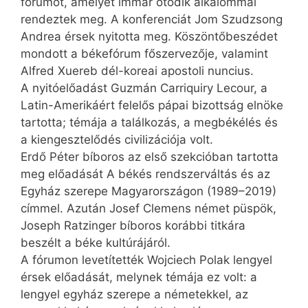
fórumot, amelyet immár ötödik alkalommal
rendeztek meg. A konferenciát Jom Szudzsong
Andrea érsek nyitotta meg. Köszöntőbeszédet
mondott a békefórum főszervezője, valamint
Alfred Xuereb dél-koreai apostoli nuncius.
A nyitóelőadást Guzmán Carriquiry Lecour, a
Latin-Amerikáért felelős pápai bizottság elnöke
tartotta; témája a találkozás, a megbékélés és
a kiengesztelődés civilizációja volt.
Erdő Péter bíboros az első szekcióban tartotta
meg előadását A békés rendszerváltás és az
Egyház szerepe Magyarországon (1989–2019)
címmel. Az­után Josef Clemens német püspök,
Joseph Ratzinger bíboros korábbi titkára
beszélt a béke kultúrájáról.
A fórumon levetítették Wojciech Polak lengyel
érsek előadását, melynek témája ez volt: a
lengyel egyház szerepe a németekkel, az