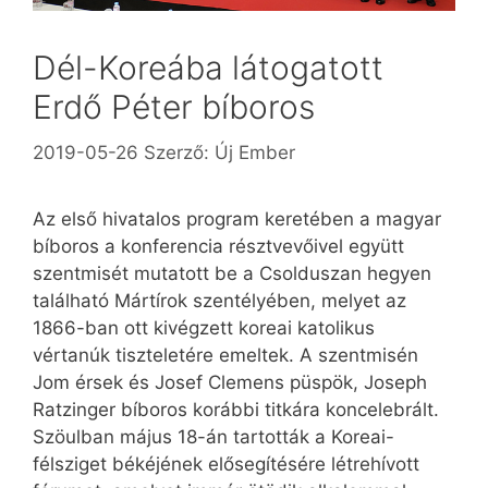
Dél-Koreába látogatott
Erdő Péter bíboros
2019-05-26
Szerző:
Új Ember
Az első hivatalos program keretében a magyar
bíboros a konferencia résztvevőivel együtt
szentmisét mutatott be a Csolduszan hegyen
található Mártírok szentélyében, melyet az
1866-ban ott kivégzett koreai katolikus
vértanúk tiszteletére emeltek. A szentmisén
Jom érsek és Josef Clemens püspök, Joseph
Ratzinger bíboros korábbi titkára koncelebrált.
Szöulban május 18-án tartották a Koreai-
félsziget békéjének elősegítésére létrehívott