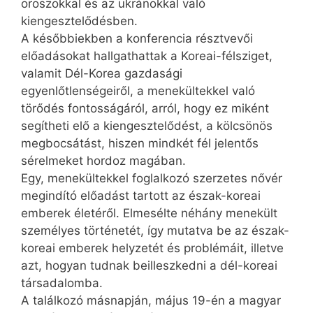
oroszokkal és az ukránokkal való
kiengesztelődésben.
A későbbiekben a konferencia résztvevői
előadásokat hallgathattak a Koreai-félsziget,
valamit Dél-Korea gazdasági
egyenlőtlenségeiről, a menekültekkel való
törődés fontosságáról, arról, hogy ez miként
segítheti elő a kiengesztelődést, a kölcsönös
megbocsátást, hiszen mindkét fél jelentős
sérelmeket hordoz magában.
Egy, menekültekkel foglalkozó szerzetes nővér
megindító előadást tartott az észak-koreai
emberek életéről. Elmesélte néhány menekült
személyes történetét, így mutatva be az észak-
koreai emberek helyzetét és problémáit, illetve
azt, hogyan tudnak beilleszkedni a dél-koreai
társadalomba.
A találkozó másnapján, május 19-én a magyar