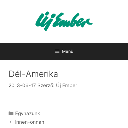
Kilépés
a
tartalomba
Menü
Dél-Amerika
2013-06-17
Szerző:
Új Ember
Kategória
Egyházunk
Innen-onnan