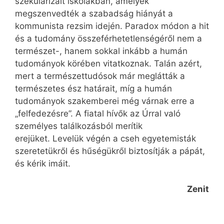
szekularizált iskolákban, amelyek
megszenvedték a szabadság hiányát a
kommunista rezsim idején. Paradox módon a hit
és a tudomány összeférhetetlenségéről nem a
természet-, hanem sokkal inkább a humán
tudományok körében vitatkoznak. Talán azért,
mert a természettudósok már meglátták a
természetes ész határait, míg a humán
tudományok szakemberei még várnak erre a
„felfedezésre”. A fiatal hívők az Úrral való
személyes találkozásból merítik
erejüket. Levelük végén a cseh egyetemisták
szeretetükről és hűségükről biztosítják a pápát,
és kérik imáit.
Zenit