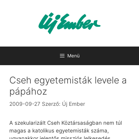
Kilépés
a
tartalomba
Menü
Cseh egyetemisták levele a
pápához
2009-09-27
Szerző:
Új Ember
A szekularizált Cseh Köztársaságban nem túl
magas a katolikus egyetemisták száma,
ugyanakkor jelentős missziós lelkesedés