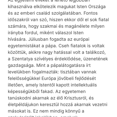
Az egyetemi éveket a lehető legjobban
kihasználva elkötelezik magukat Isten Országa
és az emberi család szolgálatában. Fontos
időszakról van szó, hiszen ekkor dől el sok fiatal
számára, hogy szakmai és magánélete milyen
irányba fordul, miként válaszol Isten
hívására. Júliusban fogadta az európai
egyetemistákat a pápa. Cseh fiatalok is voltak
közöttük, akikre nagy hatással volt a találkozó,
a Szentatya szívélyes érdeklődése, üzenetének
gazdagsága. Mint a pápalátogatásra írt
levelükben fogalmazták: tisztában vannak
felelősségükkel Európa jövőbeli fejlődését
illetően, amely Istentől kapott intellektuális
képességükből fakad. Az egyetemen
tanúskodni akarnak az élő Krisztusról, és
életpéldájukon keresztül hozzá akarnak vezetni
másokat is. Ez nem mindig könnyű a