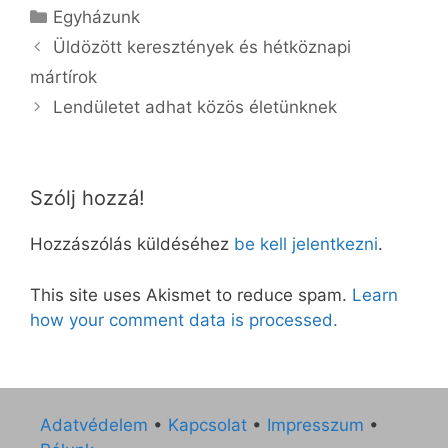
Kategória
Egyházunk
Üldözött keresztények és hétköznapi
mártírok
Lendületet adhat közös életünknek
Szólj hozzá!
Hozzászólás küldéséhez
be kell jelentkezni
.
This site uses Akismet to reduce spam.
Learn
how your comment data is processed.
Adatvédelem
•
Kapcsolat
•
Impresszum
•