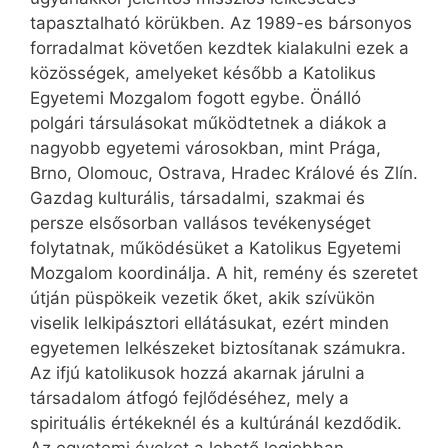
tapasztalható körükben. Az 1989-es bársonyos
forradalmat követően kezdtek kialakulni ezek a
közösségek, amelyeket később a Katolikus
Egyetemi Mozgalom fogott egybe. Önálló
polgári társulásokat működtetnek a diákok a
nagyobb egyetemi városokban, mint Prága,
Brno, Olomouc, Ostrava, Hradec Králové és Zlín.
Gazdag kulturális, társadalmi, szakmai és
persze elsősorban vallásos tevékenységet
folytatnak, működésüket a Katolikus Egyetemi
Mozgalom koordinálja. A hit, remény és szeretet
útján püspökeik vezetik őket, akik szívükön
viselik lelkipásztori ellátásukat, ezért minden
egyetemen lelkészeket biztosítanak számukra.
Az ifjú katolikusok hozzá akarnak járulni a
társadalom átfogó fejlődéséhez, mely a
spirituális értékeknél és a kultúránál kezdődik.