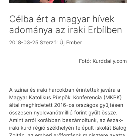
Célba ért a magyar hívek
adománya az iraki Erbílben
2018-03-25
Szerző:
Új Ember
Fotó: Kurddaily.com
A szíriai és iraki harcokban érintettek javára a
Magyar Katolikus Püspöki Konferencia (MKPK)
által meghirdetett 2016-os országos gyűjtésen
összesen nyolcvanötmillió forint gyűlt össze.
Amint arról korábban beszámoltunk, az észak-
iraki kurd régió székhelyén felépült iskolát Balog
Zoltán, az emberi erőforrások minisztere avatta